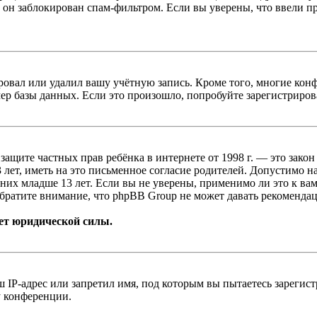
 он заблокирован спам-фильтром. Если вы уверены, что ввели пр
овал или удалил вашу учётную запись. Кроме того, многие кон
р базы данных. Если это произошло, попробуйте зарегистрироват
т о защите частных прав ребёнка в интернете от 1998 г. — это з
ет, иметь на это письменное согласие родителей. Допустимо н
х младше 13 лет. Если вы не уверены, применимо ли это к вам
братите внимание, что phpBB Group не может давать рекомендац
ет юридической силы.
IP-адрес или запретил имя, под которым вы пытаетесь зарегис
у конференции.