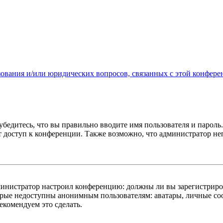
зования и/или юридических вопросов, связанных с этой конфере
бедитесь, что вы правильно вводите имя пользователя и пароль
ыт доступ к конференции. Также возможно, что администратор н
администратор настроил конференцию: должны ли вы зарегистриро
рые недоступны анонимным пользователям: аватары, личные сообщ
екомендуем это сделать.