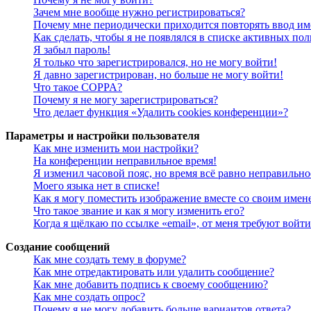
Зачем мне вообще нужно регистрироваться?
Почему мне периодически приходится повторять ввод им
Как сделать, чтобы я не появлялся в списке активных пол
Я забыл пароль!
Я только что зарегистрировался, но не могу войти!
Я давно зарегистрирован, но больше не могу войти!
Что такое COPPA?
Почему я не могу зарегистрироваться?
Что делает функция «Удалить cookies конференции»?
Параметры и настройки пользователя
Как мне изменить мои настройки?
На конференции неправильное время!
Я изменил часовой пояс, но время всё равно неправильно
Моего языка нет в списке!
Как я могу поместить изображение вместе со своим имен
Что такое звание и как я могу изменить его?
Когда я щёлкаю по ссылке «email», от меня требуют войт
Создание сообщений
Как мне создать тему в форуме?
Как мне отредактировать или удалить сообщение?
Как мне добавить подпись к своему сообщению?
Как мне создать опрос?
Почему я не могу добавить больше вариантов ответа?