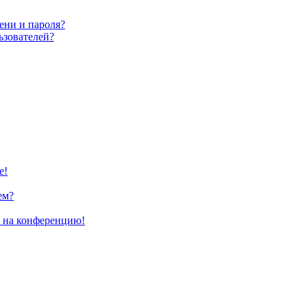
ени и пароля?
ьзователей?
е!
ем?
и на конференцию!