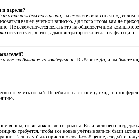
и и пароля?
дить при каждом посещении
, вы сможете оставаться под своим 
льзоваться вашей учётной записью. Для того чтобы вам не прихо
ю. Не рекомендуется делать это на общедоступном компьютере, 
нии
отсутствует, значит, администратор отключил эту функцию.
зователей?
ь моё пребывание на конференции
. Выберите
Да
, и вы будете в
легко получить новый. Перейдите на страницу входа на конфер
енцию.
 они верны, то возможны два варианта. Если включена поддержка
енциях требуется, чтобы все новые учётные записи были актив
трации. Если вам было прислано email-сообщение, следуйте пол