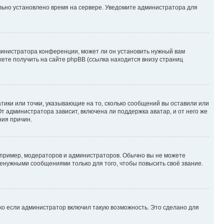
ильно установлено время на сервере. Уведомите администратора для
министратора конференции, может ли он установить нужный вам
жете получить на сайте phpBB (ссылка находится внизу страниц
атики или точки, указывающие на то, сколько сообщений вы оставили или
т администратора зависит, включена ли поддержка аватар, и от него же
ния причин.
пример, модераторов и администраторов. Обычно вы не можете
енужными сообщениями только для того, чтобы повысить своё звание.
ко если администратор включил такую возможность. Это сделано для