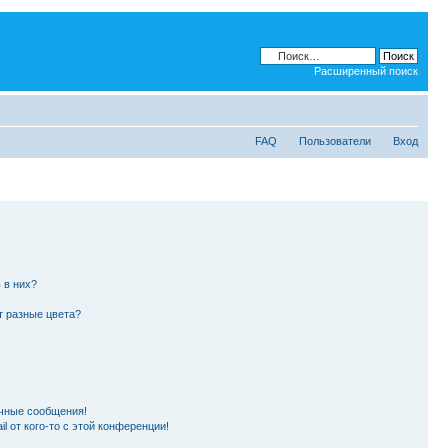
Расширенный поиск
FAQ
Пользователи
Вход
 в них?
т разные цвета?
чные сообщения!
l от кого-то с этой конференции!