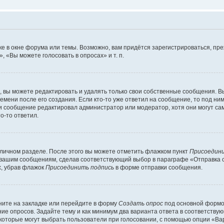
е в окне форума или темы. Возможно, вам придётся зарегистрироваться, пр
 «Вы можете голосовать в опросах» и т. п.
вы можете редактировать и удалять только свои собственные сообщения. В
емени после его создания. Если кто-то уже ответил на сообщение, то под ни
сли сообщение редактировал администратор или модератор, хотя они могут са
о-то ответил.
 личном разделе. После этого вы можете отметить флажком пункт
Присоедини
 вашим сообщениям, сделав соответствующий выбор в параграфе «Отправка 
х, убрав флажок
Присоединить подпись
в форме отправки сообщения.
ите на закладке или перейдите в форму
Создать опрос
под основной формой
ние опросов. Задайте тему и как минимум два варианта ответа в соответству
 которые могут выбрать пользователи при голосовании, с помощью опции «Вар