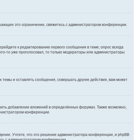
шающее это ограничение, свяжитесь с администратором конференции.
ерейдите к редактированию первого сообщения в теме; опрос всегда
 кто-то уже проголосовал, то только модераторы или администраторы
 темы и оставлять сообщения, совершать другие действия, вам может
шить добавление вложений в определённых форумах. Также возможно,
министратором конференции.
дение. Учтите, что это решение администратора конференции, и phpBB
тесь с администратором конференции.