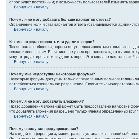
опрос будет постоянным) и возможность пользователей изменять вариан
Вернуться к началу
Почему я не могу добавить больше вариантов ответа?
Ограничение количества вариантов ответа устанавливается администр
Вернуться к началу
Как мне отредактировать или удалить опрос?
Так же, как и сообщения, опросы могут редактироваться только их соз
связан именно с ним. Если никто не успел проголосовать, то вы можете
могут отредактировать или удалить опрос. Это сделано для того, чтобы
Вернуться к началу
Почему мне недоступны некоторые форумы?
Некоторые форумы доступны только определённым пользователям или г
потребоваться специальное разрешение. Свяжитесь с модератором ил
Вернуться к началу
Почему я не могу добавлять вложения?
Право добавления вложений может быть предоставлено на уровне фору
что добавлять вложения разрешено только членам определённых групп.
Вернуться к началу
Почему я получил предупреждение?
На каждой конференции администраторы устанавливают свой собственн
Group не имеет никакого отношения к предупреждениям, вынесенным на