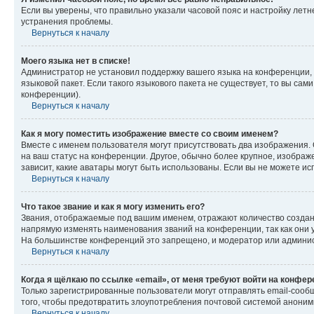
Если вы уверены, что правильно указали часовой пояс и настройку лет
устранения проблемы.
Вернуться к началу
Моего языка нет в списке!
Администратор не установил поддержку вашего языка на конференции, 
языковой пакет. Если такого языкового пакета не существует, то вы с
конференции).
Вернуться к началу
Как я могу поместить изображение вместе со своим именем?
Вместе с именем пользователя могут присутствовать два изображения. О
на ваш статус на конференции. Другое, обычно более крупное, изображе
зависит, какие аватары могут быть использованы. Если вы не можете 
Вернуться к началу
Что такое звание и как я могу изменить его?
Звания, отображаемые под вашим именем, отражают количество созда
напрямую изменять наименования званий на конференции, так как они 
На большинстве конференций это запрещено, и модератор или админис
Вернуться к началу
Когда я щёлкаю по ссылке «email», от меня требуют войти на конфе
Только зарегистрированные пользователи могут отправлять email-сооб
того, чтобы предотвратить злоупотребления почтовой системой анони
Вернуться к началу