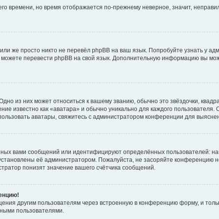
него времени, но время отображается по-прежнему неверное, значит, неправ
или же просто никто не перевёл phpBB на ваш язык. Попробуйте узнать у ад
ами можете перевести phpBB на свой язык. Дополнительную информацию вы мо
дно из них может относиться к вашему званию, обычно это звёздочки, квадр
ние известно как «аватара» и обычно уникально для каждого пользователя. О
использовать аватары, свяжитесь с администратором конференции для выясне
нных вами сообщений или идентифицируют определённых пользователей: на
установлены её администратором. Пожалуйста, не засоряйте конференцию н
тратор понизят значение вашего счётчика сообщений.
ренцию!
щения другим пользователям через встроенную в конференцию форму, и толь
мными пользователями.