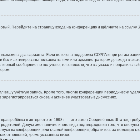
 новый. Перейдите на страницу входа на конференцию и щёлкните на ссылку
З
о возможны два варианта. Если включена поддержка COPPA и при регистрации 
и были активированы пользователями или администратором до входа в систе
и email-сообщение не получено, то возможно, что вы указали неправильный 
тором.
ил вашу учётную запись. Кроме того, многие конференции периодически уда
зарегистрироваться снова и активнее участвовать в дискуссиях.
тных прав ребёнка в интернете от 1998 г. — это закон Соединённых Штатов, т
е родителей. Допустимо наличие иного вида подтверждения того, что опек
ющемуся на конференции, или к самой конференции, обратитесь за помощью к 
ких отношений, кроме указанных ниже.
й силы.