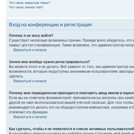
Что такое закрытые темы?
Что такое значки тем?
Вход на конференцию и регистрация
Почему я не могу войти?
Существует несколько возможных причин. Прежде всего убедитесь, что 
закрыт доступ к конференции. Также возможно, что администратор неп
Вернуться к началу
Зачем мне вообще нужно регистрироваться?
Вы можете этого и не делать. Всё зависит от того, как администратор
возможности, которые недоступны анонимным пользователям: аватары, ли
сделать.
Вернуться к началу
Почему мне периодически приходится повторять ввод имени и парол
Если вы не отметили флажком пункт
Автоматически входить при кажд
другой не смог воспользоваться вашей учётной записью. Для того чтоб
рекомендуется делать это на общедоступном компьютере, например в би
отключил эту функцию.
Вернуться к началу
Как сделать, чтобы я не появлялся в списке активных пользователе
В настройках личного раздела вы найдёте опцию
Скрывать моё пребыв