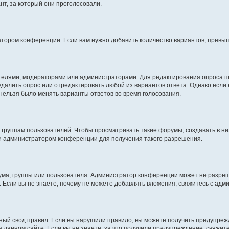
т, за который они проголосовали.
атором конференции. Если вам нужно добавить количество вариантов, превы
дателями, модераторами или администраторами. Для редактирования опроса п
 удалить опрос или отредактировать любой из вариантов ответа. Однако если
 нельзя было менять варианты ответов во время голосования.
руппам пользователей. Чтобы просматривать такие форумы, создавать в них
и администратором конференции для получения такого разрешения.
ма, группы или пользователя. Администратор конференции может не разре
 Если вы не знаете, почему не можете добавлять вложения, свяжитесь с ад
ый свод правил. Если вы нарушили правило, вы можете получить предупреж
 данном сайте. Если вы не знаете, за что получили предупреждение, свяжи