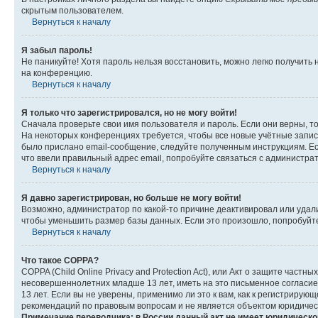
скрытым пользователем.
Вернуться к началу
Я забыл пароль!
Не паникуйте! Хотя пароль нельзя восстановить, можно легко получить
на конференцию.
Вернуться к началу
Я только что зарегистрировался, но не могу войти!
Сначала проверьте свои имя пользователя и пароль. Если они верны, т
На некоторых конференциях требуется, чтобы все новые учётные запис
было прислано email-сообщение, следуйте полученным инструкциям. Есл
что ввели правильный адрес email, попробуйте связаться с администра
Вернуться к началу
Я давно зарегистрирован, но больше не могу войти!
Возможно, администратор по какой-то причине деактивировал или удал
чтобы уменьшить размер базы данных. Если это произошло, попробуйте 
Вернуться к началу
Что такое COPPA?
COPPA (Child Online Privacy and Protection Act), или Акт о защите час
несовершеннолетних младше 13 лет, иметь на это письменное согласи
13 лет. Если вы не уверены, применимо ли это к вам, как к регистриру
рекомендаций по правовым вопросам и не является объектом юридичес
Примечание переводчика: в России данный акт не имеет юридическо