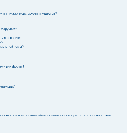
й в списках моих друзей и недругов?
и форумам?
стую страницу!
и?
ные мной темы?
тему или форум?
ференции?
рректного использования и/или юридических вопросов, связанных с этой