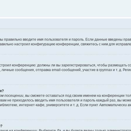
вы правильно вводите имя пользователя и пароль. Если данные введены прав
равильно настроил конфигурацию конференции, свяжитесь с ним для исправле
 настроил конференцию: должны ли вы зарегистрироваться, чтобы размещать 
чные сообщения, отправка email-сообщений, участие в группах и т. д. Регис
я?
ом посещении
, вы сможете оставаться под своим именем на конференции тол
ы вам не приходилось вводить имя пользователя и пароль каждый раз, вы мож
блиотеке, интернет-кафе, университете и т. д. Если пункт
Автоматически вх
й?
ание на конференции
. Выберите
Да
, и вы будете видны только администрат