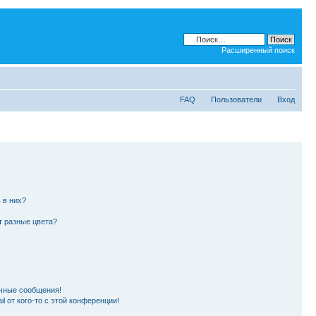
Расширенный поиск
FAQ
Пользователи
Вход
 в них?
т разные цвета?
чные сообщения!
l от кого-то с этой конференции!