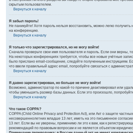
скрытым пользователем.
Вернуться к началу
Я забыл пароль!
Не паникуйте! Хотя пароль нельзя восстановить, можно легко получить
на конференцию.
Вернуться к началу
Я только что зарегистрировался, но не могу войти!
Сначала проверьте свои имя пользователя и пароль. Если они верны, т
На некоторых конференциях требуется, чтобы все новые учётные запис
было прислано email-сообщение, следуйте полученным инструкциям. Есл
что ввели правильный адрес email, попробуйте связаться с администра
Вернуться к началу
Я давно зарегистрирован, но больше не могу войти!
Возможно, администратор по какой-то причине деактивировал или удал
чтобы уменьшить размер базы данных. Если это произошло, попробуйте 
Вернуться к началу
Что такое COPPA?
COPPA (Child Online Privacy and Protection Act), или Акт о защите час
несовершеннолетних младше 13 лет, иметь на это письменное согласи
13 лет. Если вы не уверены, применимо ли это к вам, как к регистриру
рекомендаций по правовым вопросам и не является объектом юридичес
Примечание переводчика: в России данный акт не имеет юридическо