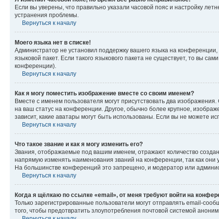
Если вы уверены, что правильно указали часовой пояс и настройку лет
устранения проблемы.
Вернуться к началу
Моего языка нет в списке!
Администратор не установил поддержку вашего языка на конференции, 
языковой пакет. Если такого языкового пакета не существует, то вы с
конференции).
Вернуться к началу
Как я могу поместить изображение вместе со своим именем?
Вместе с именем пользователя могут присутствовать два изображения. О
на ваш статус на конференции. Другое, обычно более крупное, изображе
зависит, какие аватары могут быть использованы. Если вы не можете 
Вернуться к началу
Что такое звание и как я могу изменить его?
Звания, отображаемые под вашим именем, отражают количество созда
напрямую изменять наименования званий на конференции, так как они 
На большинстве конференций это запрещено, и модератор или админис
Вернуться к началу
Когда я щёлкаю по ссылке «email», от меня требуют войти на конфе
Только зарегистрированные пользователи могут отправлять email-сооб
того, чтобы предотвратить злоупотребления почтовой системой анони
Вернуться к началу