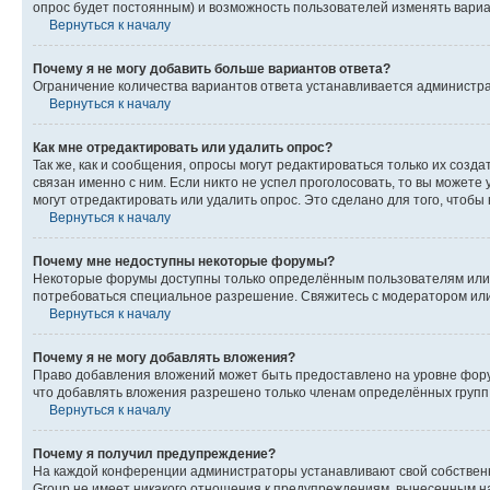
опрос будет постоянным) и возможность пользователей изменять вариан
Вернуться к началу
Почему я не могу добавить больше вариантов ответа?
Ограничение количества вариантов ответа устанавливается администр
Вернуться к началу
Как мне отредактировать или удалить опрос?
Так же, как и сообщения, опросы могут редактироваться только их соз
связан именно с ним. Если никто не успел проголосовать, то вы можете
могут отредактировать или удалить опрос. Это сделано для того, чтобы
Вернуться к началу
Почему мне недоступны некоторые форумы?
Некоторые форумы доступны только определённым пользователям или г
потребоваться специальное разрешение. Свяжитесь с модератором ил
Вернуться к началу
Почему я не могу добавлять вложения?
Право добавления вложений может быть предоставлено на уровне фору
что добавлять вложения разрешено только членам определённых групп.
Вернуться к началу
Почему я получил предупреждение?
На каждой конференции администраторы устанавливают свой собственн
Group не имеет никакого отношения к предупреждениям, вынесенным на