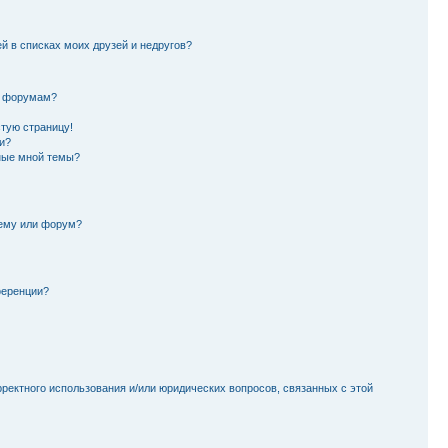
й в списках моих друзей и недругов?
и форумам?
стую страницу!
и?
ные мной темы?
тему или форум?
ференции?
рректного использования и/или юридических вопросов, связанных с этой