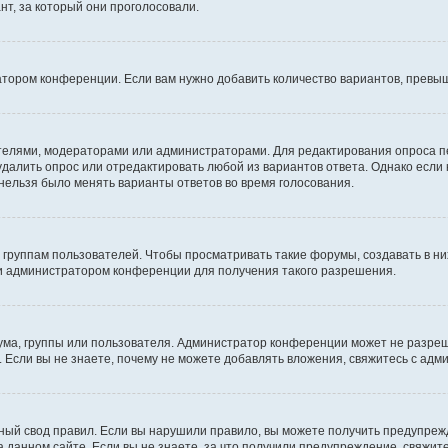
т, за который они проголосовали.
атором конференции. Если вам нужно добавить количество вариантов, превы
дателями, модераторами или администраторами. Для редактирования опроса п
 удалить опрос или отредактировать любой из вариантов ответа. Однако если
 нельзя было менять варианты ответов во время голосования.
руппам пользователей. Чтобы просматривать такие форумы, создавать в них
и администратором конференции для получения такого разрешения.
ма, группы или пользователя. Администратор конференции может не разре
 Если вы не знаете, почему не можете добавлять вложения, свяжитесь с ад
ый свод правил. Если вы нарушили правило, вы можете получить предупреж
 данном сайте. Если вы не знаете, за что получили предупреждение, свяжи