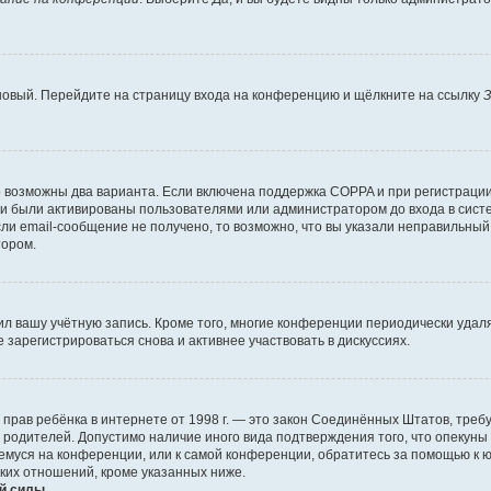
 новый. Перейдите на страницу входа на конференцию и щёлкните на ссылку
З
о возможны два варианта. Если включена поддержка COPPA и при регистрации 
и были активированы пользователями или администратором до входа в систе
и email-сообщение не получено, то возможно, что вы указали неправильный 
тором.
ил вашу учётную запись. Кроме того, многие конференции периодически уда
зарегистрироваться снова и активнее участвовать в дискуссиях.
тных прав ребёнка в интернете от 1998 г. — это закон Соединённых Штатов, т
е родителей. Допустимо наличие иного вида подтверждения того, что опек
ющемуся на конференции, или к самой конференции, обратитесь за помощью к 
ких отношений, кроме указанных ниже.
й силы.