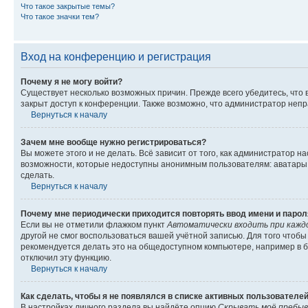
Что такое закрытые темы?
Что такое значки тем?
Вход на конференцию и регистрация
Почему я не могу войти?
Существует несколько возможных причин. Прежде всего убедитесь, что 
закрыт доступ к конференции. Также возможно, что администратор неп
Вернуться к началу
Зачем мне вообще нужно регистрироваться?
Вы можете этого и не делать. Всё зависит от того, как администратор
возможности, которые недоступны анонимным пользователям: аватары, ли
сделать.
Вернуться к началу
Почему мне периодически приходится повторять ввод имени и парол
Если вы не отметили флажком пункт
Автоматически входить при кажд
другой не смог воспользоваться вашей учётной записью. Для того чтоб
рекомендуется делать это на общедоступном компьютере, например в би
отключил эту функцию.
Вернуться к началу
Как сделать, чтобы я не появлялся в списке активных пользователе
В настройках личного раздела вы найдёте опцию
Скрывать моё пребыв