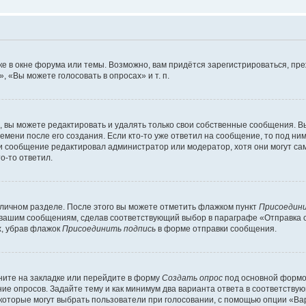
е в окне форума или темы. Возможно, вам придётся зарегистрироваться, пр
 «Вы можете голосовать в опросах» и т. п.
вы можете редактировать и удалять только свои собственные сообщения. В
емени после его создания. Если кто-то уже ответил на сообщение, то под ни
сли сообщение редактировал администратор или модератор, хотя они могут са
о-то ответил.
 личном разделе. После этого вы можете отметить флажком пункт
Присоедини
 вашим сообщениям, сделав соответствующий выбор в параграфе «Отправка 
х, убрав флажок
Присоединить подпись
в форме отправки сообщения.
ите на закладке или перейдите в форму
Создать опрос
под основной формой
ние опросов. Задайте тему и как минимум два варианта ответа в соответству
 которые могут выбрать пользователи при голосовании, с помощью опции «Вар