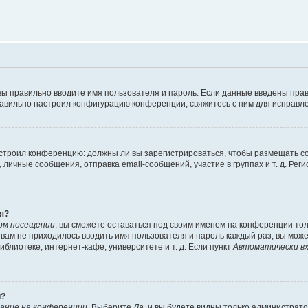
вы правильно вводите имя пользователя и пароль. Если данные введены прав
равильно настроил конфигурацию конференции, свяжитесь с ним для исправле
 настроил конференцию: должны ли вы зарегистрироваться, чтобы размещать 
чные сообщения, отправка email-сообщений, участие в группах и т. д. Регис
я?
ом посещении
, вы сможете оставаться под своим именем на конференции тол
ы вам не приходилось вводить имя пользователя и пароль каждый раз, вы мож
блиотеке, интернет-кафе, университете и т. д. Если пункт
Автоматически вх
й?
ание на конференции
. Выберите
Да
, и вы будете видны только администрат