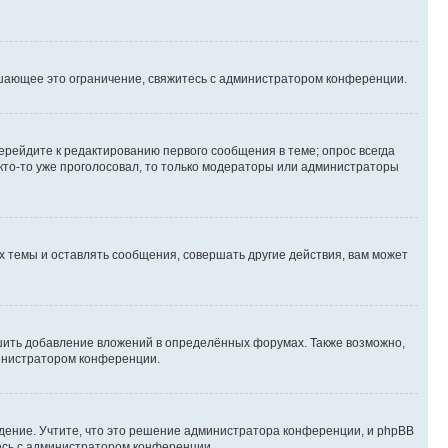
шающее это ограничение, свяжитесь с администратором конференции.
ерейдите к редактированию первого сообщения в теме; опрос всегда
 кто-то уже проголосовал, то только модераторы или администраторы
 темы и оставлять сообщения, совершать другие действия, вам может
шить добавление вложений в определённых форумах. Также возможно,
министратором конференции.
дение. Учтите, что это решение администратора конференции, и phpBB
тесь с администратором конференции.