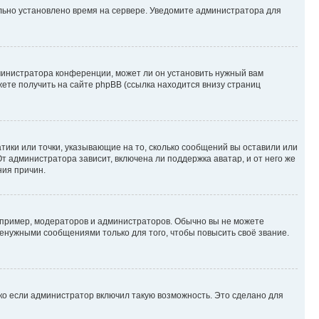
ильно установлено время на сервере. Уведомите администратора для
министратора конференции, может ли он установить нужный вам
жете получить на сайте phpBB (ссылка находится внизу страниц
атики или точки, указывающие на то, сколько сообщений вы оставили или
т администратора зависит, включена ли поддержка аватар, и от него же
ния причин.
пример, модераторов и администраторов. Обычно вы не можете
енужными сообщениями только для того, чтобы повысить своё звание.
ко если администратор включил такую возможность. Это сделано для