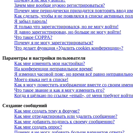
Зачем мне вообще нужно регистрироваться?
Почему мне периодически приходится повторять ввод им
Как сделать, чтобы я не появлялся в списке активных пол
Я забыл пароль!
Я только что зарегистрировался, но не могу войти!
Я давно зарегистрирован, но больше не могу войти!
Что такое COPPA?
Почему я не могу зарегистрироваться?
Что делает функция «Удалить cookies конференции»?
Параметры и настройки пользователя
Как мне изменить мои настройки?
На конференции неправильное время!
Я изменил часовой пояс, но время всё равно неправильно
Моего языка нет в списке!
Как я могу поместить изображение вместе со своим имен
Что такое звание и как я могу изменить его?
Когда я щёлкаю по ссылке «email», от меня требуют войт
Создание сообщений
Как мне создать тему в форуме?
Как мне отредактировать или удалить сообщение?
Как мне добавить подпись к своему сообщению?
Как мне создать опрос?
Почему я не могу добавить больше вариантов ответа?