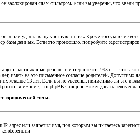
 он заблокирован спам-фильтром. Если вы уверены, что ввели пр
овал или удалил вашу учётную запись. Кроме того, многие кон
р базы данных. Если это произошло, попробуйте зарегистрироват
т о защите частных прав ребёнка в интернете от 1998 г. — это з
ет, иметь на это письменное согласие родителей. Допустимо н
х младше 13 лет. Если вы не уверены, применимо ли это к вам
братите внимание, что phpBB Group не может давать рекомендац
ет юридической силы.
IP-адрес или запретил имя, под которым вы пытаетесь зарегис
у конференции.