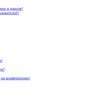
ени и пароля?
ьзователей?
е!
ем?
и на конференцию!