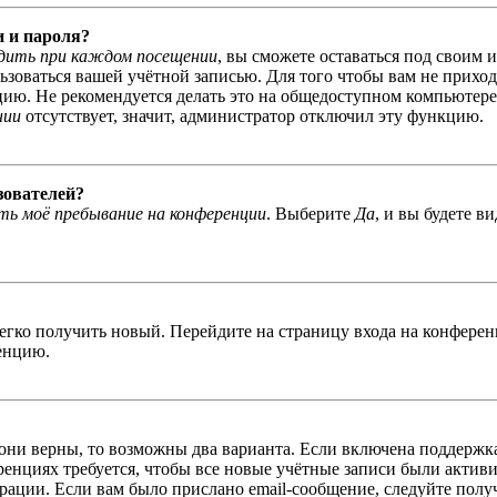
и и пароля?
дить при каждом посещении
, вы сможете оставаться под своим 
льзоваться вашей учётной записью. Для того чтобы вам не прихо
ю. Не рекомендуется делать это на общедоступном компьютере, 
нии
отсутствует, значит, администратор отключил эту функцию.
зователей?
ь моё пребывание на конференции
. Выберите
Да
, и вы будете в
легко получить новый. Перейдите на страницу входа на конфер
енцию.
 они верны, то возможны два варианта. Если включена поддержка
енциях требуется, чтобы все новые учётные записи были актив
трации. Если вам было прислано email-сообщение, следуйте пол