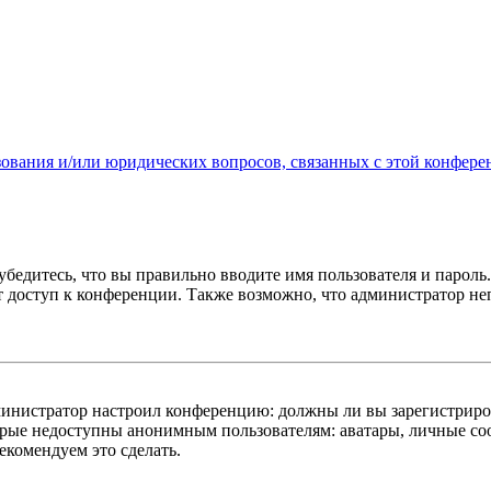
зования и/или юридических вопросов, связанных с этой конфере
бедитесь, что вы правильно вводите имя пользователя и пароль
ыт доступ к конференции. Также возможно, что администратор н
администратор настроил конференцию: должны ли вы зарегистриро
рые недоступны анонимным пользователям: аватары, личные сообщ
екомендуем это сделать.