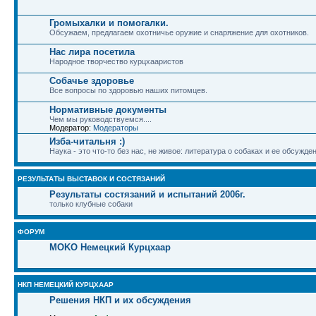
Громыхалки и помогалки.
Обсужаем, предлагаем охотничье оружие и снаряжение для охотников.
Нас лира посетила
Народное творчество курцхааристов
Собачье здоровье
Все вопросы по здоровью наших питомцев.
Нормативные документы
Чем мы руководствуемся....
Модератор:
Модераторы
Изба-читальня :)
Наука - это что-то без нас, не живое: литература о собаках и ее обсужде
РЕЗУЛЬТАТЫ ВЫСТАВОК И СОСТЯЗАНИЙ
Результаты состязаний и испытаний 2006г.
только клубные собаки
ФОРУМ
MOKO Немецкий Курцхаар
НКП НЕМЕЦКИЙ КУРЦХААР
Решения НКП и их обсуждения