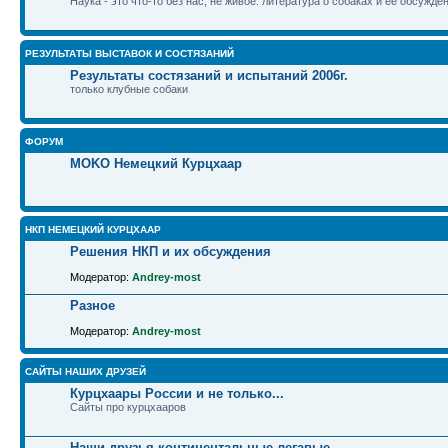
Наука - это что-то без нас, не живое: литература о собаках и ее обсужде
РЕЗУЛЬТАТЫ ВЫСТАВОК И СОСТЯЗАНИЙ
Результаты состязаний и испытаний 2006г.
только клубные собаки
ФОРУМ
MOKO Немецкий Курцхаар
НКП НЕМЕЦКИЙ КУРЦХААР
Решения НКП и их обсуждения
Модератор:
Andrey-most
Разное
Модератор:
Andrey-most
САЙТЫ НАШИХ ДРУЗЕЙ
Курцхаары России и не только...
Сайты про курцхааров
Наши друзья континентальные легавые