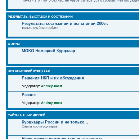
Наука - это что-то без нас, не живое: литература о собаках и ее обсужде
РЕЗУЛЬТАТЫ ВЫСТАВОК И СОСТЯЗАНИЙ
Результаты состязаний и испытаний 2006г.
только клубные собаки
ФОРУМ
MOKO Немецкий Курцхаар
НКП НЕМЕЦКИЙ КУРЦХААР
Решения НКП и их обсуждения
Модератор:
Andrey-most
Разное
Модератор:
Andrey-most
САЙТЫ НАШИХ ДРУЗЕЙ
Курцхаары России и не только...
Сайты про курцхааров
Наши друзья континентальные легавые