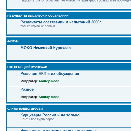
Наука - это что-то без нас, не живое: литература о собаках и ее обсужде
РЕЗУЛЬТАТЫ ВЫСТАВОК И СОСТЯЗАНИЙ
Результаты состязаний и испытаний 2006г.
только клубные собаки
ФОРУМ
MOKO Немецкий Курцхаар
НКП НЕМЕЦКИЙ КУРЦХААР
Решения НКП и их обсуждения
Модератор:
Andrey-most
Разное
Модератор:
Andrey-most
САЙТЫ НАШИХ ДРУЗЕЙ
Курцхаары России и не только...
Сайты про курцхааров
Наши друзья континентальные легавые