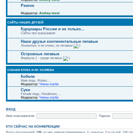
Разное
Модератор:
Andrey-most
САЙТЫ НАШИХ ДРУЗЕЙ
Курцхаары России и не только...
Сайты про курцхааров
Наши друзья континентальные легавые
Лохматые, и не очень, но легавые
Островные легавые
Формула 1 - среди легавых
СОБАКИ КЛУБА И ИХ ХОЗЯЕВА
Кобели
Male dogs, Rüden,...
Модератор:
Члены клуба
Суки
Female dogs, Hündinnen, ...
Модератор:
Члены клуба
ВХОД
Имя пользователя:
Пароль:
КТО СЕЙЧАС НА КОНФЕРЕНЦИИ
Всего посетителей:
199
, из них зарегистрированных: 0, скрытых: 0 и гостей: 199 