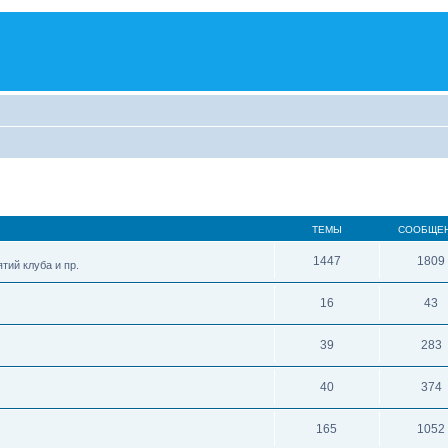
ТЕМЫ
СООБЩЕ
1447
1809
тий клуба и пр.
16
43
39
283
40
374
165
1052