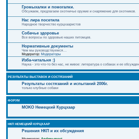
Громыхалки и помогалки.
Обсужаем, предлагаем охотничье оружие и снаряжение для охотников.
Нас лира посетила
Народное творчество курцхааристов
Собачье здоровье
Все вопросы по здоровью наших питомцев.
Нормативные документы
Чем мы руководствуемся....
Модератор:
Модераторы
Изба-читальня :)
Наука - это что-то без нас, не живое: литература о собаках и ее обсужде
РЕЗУЛЬТАТЫ ВЫСТАВОК И СОСТЯЗАНИЙ
Результаты состязаний и испытаний 2006г.
только клубные собаки
ФОРУМ
MOKO Немецкий Курцхаар
НКП НЕМЕЦКИЙ КУРЦХААР
Решения НКП и их обсуждения
Модератор:
Andrey-most