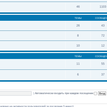
46
1103
ТЕМЫ
СООБЩЕ
26
43
8
72
10
12
ТЕМЫ
СООБЩЕ
11
55
6
37
|
Автоматически входить при каждом посещении
(основано на активности пользователей за последние 5 минут)