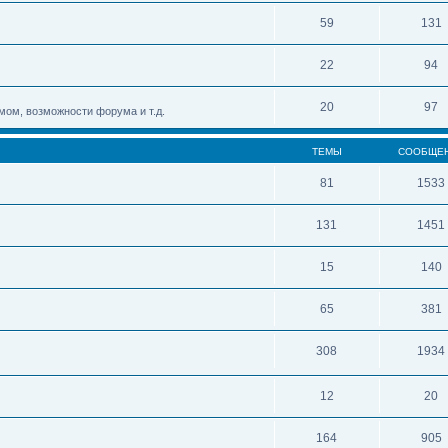
59
131
22
94
20
97
мом, возможности форума и т.д.
ТЕМЫ
СООБЩЕ
81
1533
131
1451
15
140
65
381
308
1934
12
20
164
905