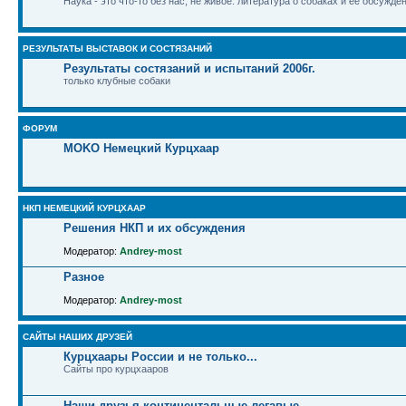
Наука - это что-то без нас, не живое: литература о собаках и ее обсужде
РЕЗУЛЬТАТЫ ВЫСТАВОК И СОСТЯЗАНИЙ
Результаты состязаний и испытаний 2006г.
только клубные собаки
ФОРУМ
MOKO Немецкий Курцхаар
НКП НЕМЕЦКИЙ КУРЦХААР
Решения НКП и их обсуждения
Модератор:
Andrey-most
Разное
Модератор:
Andrey-most
САЙТЫ НАШИХ ДРУЗЕЙ
Курцхаары России и не только...
Сайты про курцхааров
Наши друзья континентальные легавые