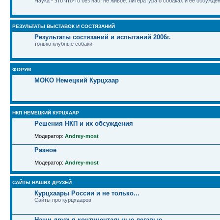
Наука - это что-то без нас, не живое: литература о собаках и ее обсужде
РЕЗУЛЬТАТЫ ВЫСТАВОК И СОСТЯЗАНИЙ
Результаты состязаний и испытаний 2006г.
только клубные собаки
ФОРУМ
MOKO Немецкий Курцхаар
НКП НЕМЕЦКИЙ КУРЦХААР
Решения НКП и их обсуждения
Модератор:
Andrey-most
Разное
Модератор:
Andrey-most
САЙТЫ НАШИХ ДРУЗЕЙ
Курцхаары России и не только...
Сайты про курцхааров
Наши друзья континентальные легавые