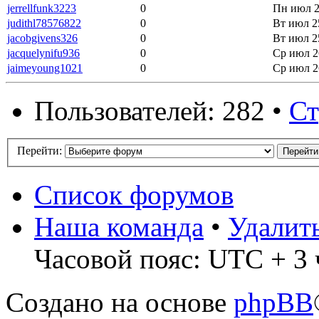
jerrellfunk3223
0
Пн июл 2
judithl78576822
0
Вт июл 2
jacobgivens326
0
Вт июл 2
jacquelynifu936
0
Ср июл 2
jaimeyoung1021
0
Ср июл 2
Пользователей: 282 •
С
Перейти:
Список форумов
Наша команда
•
Удалит
Часовой пояс: UTC + 3 
Создано на основе
phpBB