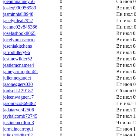
joeannnanney56
0
Сб июл 0
josieq990956989
0
Вс июл 02
jasminniall8948
0
Пн июл 0
jacelynleal2957
0
Пн июл 0
jeanne02v845366
0
Пн июл 0
josefashook8065
0
Вт июл 04
jocelynmascorro
0
Вт июл 04
jeseniakitchens
0
Вт июл 04
jarrodtillery96
0
Вт июл 04
jestinewilder52
0
Вт июл 04
jessiemcnamee4
0
Вт июл 04
jameycrumpton65
0
Вт июл 04
juliennegaudet
0
Вт июл 0
jasoneggers030
0
Пт июл 0
jonisells129187
0
Сб июл 0
joleenwagner17
0
Вс июл 09
jasonrazo869482
0
Пн июл 1
jadatarver42506
0
Вт июл 11
jayhalcomb72745
0
Вт июл 11
justinemedford3
0
Чт июл 13
jermainearregui
0
Пт июл 1
juliusgoldhar02
0
Пт июл 1