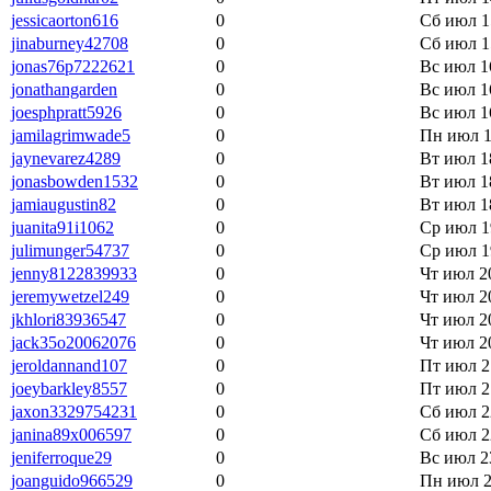
jessicaorton616
0
Сб июл 1
jinaburney42708
0
Сб июл 1
jonas76p7222621
0
Вс июл 1
jonathangarden
0
Вс июл 16
joesphpratt5926
0
Вс июл 16
jamilagrimwade5
0
Пн июл 1
jaynevarez4289
0
Вт июл 1
jonasbowden1532
0
Вт июл 1
jamiaugustin82
0
Вт июл 1
juanita91i1062
0
Ср июл 1
julimunger54737
0
Ср июл 1
jenny8122839933
0
Чт июл 20
jeremywetzel249
0
Чт июл 20
jkhlori83936547
0
Чт июл 20
jack35o20062076
0
Чт июл 20
jeroldannand107
0
Пт июл 2
joeybarkley8557
0
Пт июл 2
jaxon3329754231
0
Сб июл 2
janina89x006597
0
Сб июл 2
jeniferroque29
0
Вс июл 2
joanguido966529
0
Пн июл 2