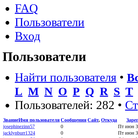
FAQ
Пользователи
Вход
Пользователи
Найти пользователя
•
В
L
M
N
O
P
Q
R
S
T
Пользователей: 282 •
С
Звание
Имя пользователя
Сообщения
Сайт
,
Откуда
Заре
josephinezinn57
0
Пт июн 3
jacklynburr1324
0
Пт июн 3