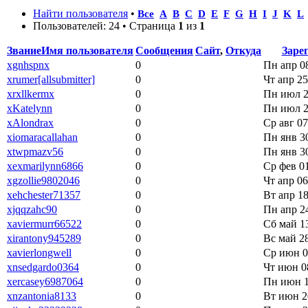
Найти пользователя
•
Все
A
B
C
D
E
F
G
H
I
J
K
L
Пользователей: 24 • Страница
1
из
1
Звание
Имя пользователя
Сообщения
Сайт
,
Откуда
Заре
xgnhspnx
0
Пн апр 08
xrumer[allsubmitter]
0
Чт апр 25
xrxllkermx
0
Пн июл 2
xKatelynn
0
Пн июл 2
xAlondrax
0
Ср авг 07
xiomaracallahan
0
Пн янв 30
xtwpmazv56
0
Пн янв 30
xexmarilynn6866
0
Ср фев 01
xgzollie9802046
0
Чт апр 06
xehchester71357
0
Вт апр 18
xjqqzahc90
0
Пн апр 24
xaviermurr66522
0
Сб май 13
xirantony945289
0
Вс май 28
xavierlongwell
0
Ср июн 0
xnsedgardo0364
0
Чт июн 0
xercasey6987064
0
Пн июн 1
xnzantonia8133
0
Вт июн 2