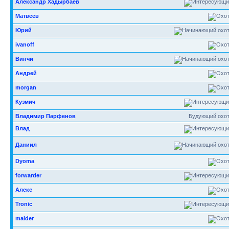
Александр Хадырбаев
Матвеев
Юрий
ivanoff
Винчи
Андрей
morgan
Кузмич
Владимир Парфенов
Будующий охот
Влад
Даниил
Dyoma
forwarder
Алекс
Tronic
malder