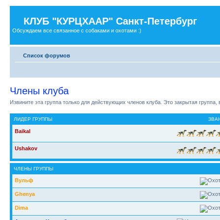
КЛУБ "КУРЦХААР" Санкт-Петербург
Обсуждаем все связанное с собаками и охотами :)
Список форумов
Члены клуба
Извините эта группа только для действующих членов клуба. Это закрытая группа,
ЛИДЕР ГРУППЫ
ЗВА
Baikal
Ushakov
ЧЛЕНЫ ГРУППЫ
Вульф
Ghenya
Dima