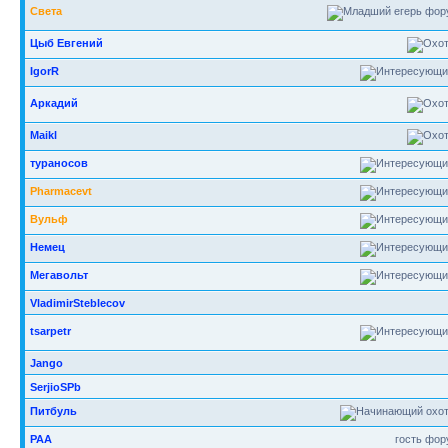
Света
Цыб Евгений
IgorR
Аркадий
Maikl
тураносов
Pharmacevt
Вульф
Немец
Мегавольт
VladimirSteblecov
tsarpetr
Jango
SerjioSPb
Питбуль
РАА
гость фо