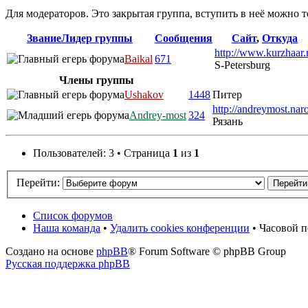
Для модераторов. Это закрытая группа, вступить в неё можно 
Звание
Лидер группы
Сообщения
Сайт
,
Откуда
http://www.kurzhaar.
Baikal
671
S-Petersburg
Члены группы
Ushakov
1448
Питер
http://andreymost.naro
Andrey-most
324
Рязань
Пользователей: 3 • Страница
1
из
1
Перейти:
Список форумов
Наша команда
•
Удалить cookies конференции
• Часовой п
Создано на основе
phpBB
® Forum Software © phpBB Group
Русская поддержка phpBB