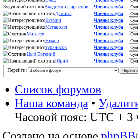
Будующий охотник
Владимир Парфенов
Члены клуба
Даниил
Члены клуба
Кузмич
Члены клуба
Мегавольт
Члены клуба
Матвеев
Члены клуба
Немец
Члены клуба
тураносов
Члены клуба
Цыб Евгений
Члены клуба
Юрий
Члены клуба
Перейти:
Список форумов
Наша команда
•
Удалит
Часовой пояс: UTC + 3 
Создано на основе
phpBB