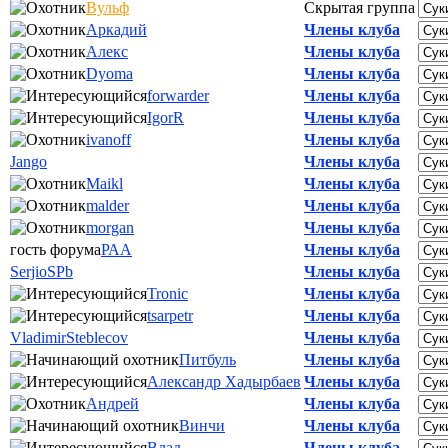
Вульф
Скрытая группа
Аркадий
Члены клуба
Алекс
Члены клуба
Dyoma
Члены клуба
forwarder
Члены клуба
IgorR
Члены клуба
ivanoff
Члены клуба
Jango
Члены клуба
Maikl
Члены клуба
malder
Члены клуба
morgan
Члены клуба
гость форума
РАА
Члены клуба
SerjioSPb
Члены клуба
Tronic
Члены клуба
tsarpetr
Члены клуба
VladimirSteblecov
Члены клуба
Питбуль
Члены клуба
Александр Хадырбаев
Члены клуба
Андрей
Члены клуба
Винчи
Члены клуба
Влад
Члены клуба