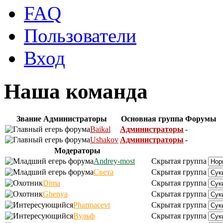
FAQ
Пользователи
Вход
Наша команда
Звание
Администраторы
Основная группа
Форумы
Baikal
Администраторы
-
Ushakov
Администраторы
-
Модераторы
Andrey-most
Скрытая группа
Света
Скрытая группа
Dima
Скрытая группа
Ghenya
Скрытая группа
Pharmacevt
Скрытая группа
Вульф
Скрытая группа