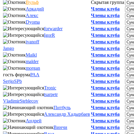
Вульф
Скрытая группа
Аркадий
Члены клуба
Алекс
Члены клуба
Dyoma
Члены клуба
forwarder
Члены клуба
IgorR
Члены клуба
ivanoff
Члены клуба
Jango
Члены клуба
Maikl
Члены клуба
malder
Члены клуба
morgan
Члены клуба
гость форума
РАА
Члены клуба
SerjioSPb
Члены клуба
Tronic
Члены клуба
tsarpetr
Члены клуба
VladimirSteblecov
Члены клуба
Питбуль
Члены клуба
Александр Хадырбаев
Члены клуба
Андрей
Члены клуба
Винчи
Члены клуба
Влад
Члены клуба