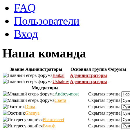
FAQ
Пользователи
Вход
Наша команда
Звание
Администраторы
Основная группа
Форумы
Baikal
Администраторы
-
Ushakov
Администраторы
-
Модераторы
Andrey-most
Скрытая группа
Света
Скрытая группа
Dima
Скрытая группа
Ghenya
Скрытая группа
Pharmacevt
Скрытая группа
Вульф
Скрытая группа