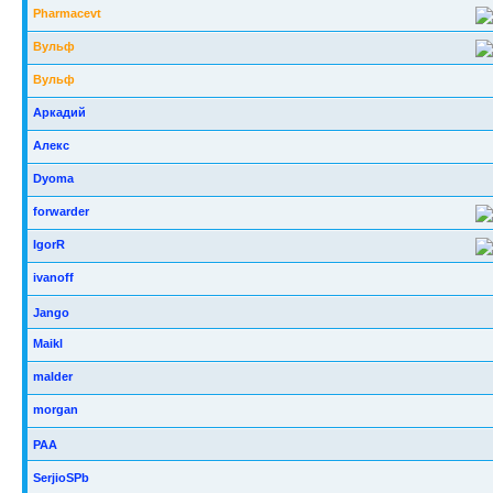
Pharmacevt
Вульф
Вульф
Аркадий
Алекс
Dyoma
forwarder
IgorR
ivanoff
Jango
Maikl
malder
morgan
РАА
SerjioSPb