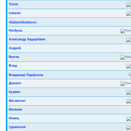
Tronic
tsarpetr
VladimirSteblecov
Питбуль
Александр Хадырбаев
Андрей
Винчи
Влад
Владимир Парфенов
Б
Даниил
Кузмич
Мегавольт
Матвеев
Немец
тураносов