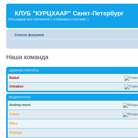
КЛУБ "КУРЦХААР" Санкт-Петербург
Обсуждаем все связанное с собаками и охотами :)
Список форумов
Наша команда
АДМИНИСТРАТОРЫ
Baikal
Ushakov
МОДЕРАТОРЫ
Andrey-most
Света
Dima
Ghenya