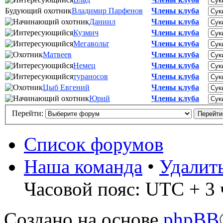
Будующий охотник
Владимир Парфенов
Члены клуба
Даниил
Члены клуба
Кузмич
Члены клуба
Мегавольт
Члены клуба
Матвеев
Члены клуба
Немец
Члены клуба
тураносов
Члены клуба
Цыб Евгений
Члены клуба
Юрий
Члены клуба
Перейти:
Список форумов
Наша команда
•
Удалит
Часовой пояс: UTC + 3 
Создано на основе
phpBB