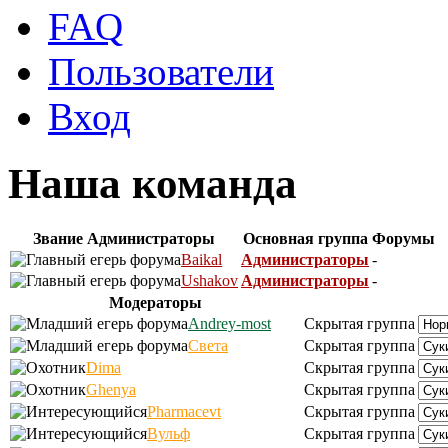
FAQ
Пользователи
Вход
Наша команда
Звание
Администраторы
Основная группа
Форумы
Baikal
Администраторы
-
Ushakov
Администраторы
-
Модераторы
Andrey-most
Скрытая группа
Света
Скрытая группа
Dima
Скрытая группа
Ghenya
Скрытая группа
Pharmacevt
Скрытая группа
Вульф
Скрытая группа