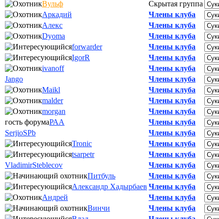
Вульф
Скрытая группа
Аркадий
Члены клуба
Алекс
Члены клуба
Dyoma
Члены клуба
forwarder
Члены клуба
IgorR
Члены клуба
ivanoff
Члены клуба
Jango
Члены клуба
Maikl
Члены клуба
malder
Члены клуба
morgan
Члены клуба
гость форума
РАА
Члены клуба
SerjioSPb
Члены клуба
Tronic
Члены клуба
tsarpetr
Члены клуба
VladimirSteblecov
Члены клуба
Питбуль
Члены клуба
Александр Хадырбаев
Члены клуба
Андрей
Члены клуба
Винчи
Члены клуба
Влад
Члены клуба