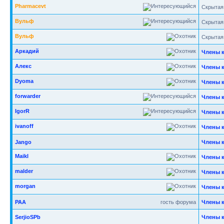
Pharmacevt
Скрытая
Вульф
Скрытая
Вульф
Скрытая
Аркадий
Члены 
Алекс
Члены 
Dyoma
Члены 
forwarder
Члены 
IgorR
Члены 
ivanoff
Члены 
Jango
Члены 
Maikl
Члены 
malder
Члены 
morgan
Члены 
РАА
гость форума
Члены 
SerjioSPb
Члены 