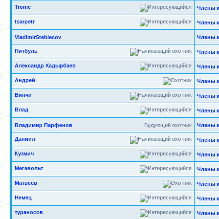
Tronic
Члены 
tsarpetr
Члены 
VladimirSteblecov
Члены 
Питбуль
Члены 
Александр Хадырбаев
Члены 
Андрей
Члены 
Винчи
Члены 
Влад
Члены 
Владимир Парфенов
Будующий охотник
Члены 
Даниил
Члены 
Кузмич
Члены 
Мегавольт
Члены 
Матвеев
Члены 
Немец
Члены 
тураносов
Члены 