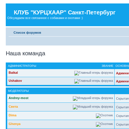
КЛУБ "КУРЦХААР" Санкт-Петербург
Обсуждаем все связанное с собаками и охотами :)
Список форумов
Наша команда
АДМИНИСТРАТОРЫ
ЗВАНИЕ
ОСНОВНА
Baikal
Админи
Ushakov
Админи
МОДЕРАТОРЫ
Andrey-most
Скрытая
Света
Скрытая
Dima
Скрытая
Ghenya
Скрытая