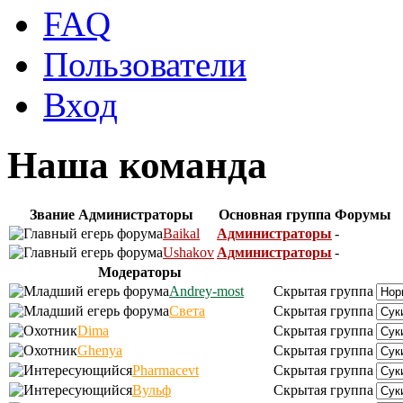
FAQ
Пользователи
Вход
Наша команда
Звание
Администраторы
Основная группа
Форумы
Baikal
Администраторы
-
Ushakov
Администраторы
-
Модераторы
Andrey-most
Скрытая группа
Света
Скрытая группа
Dima
Скрытая группа
Ghenya
Скрытая группа
Pharmacevt
Скрытая группа
Вульф
Скрытая группа