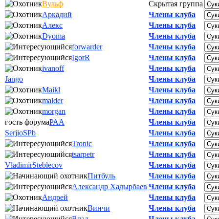
Вульф
Скрытая группа
Аркадий
Члены клуба
Алекс
Члены клуба
Dyoma
Члены клуба
forwarder
Члены клуба
IgorR
Члены клуба
ivanoff
Члены клуба
Jango
Члены клуба
Maikl
Члены клуба
malder
Члены клуба
morgan
Члены клуба
гость форума
РАА
Члены клуба
SerjioSPb
Члены клуба
Tronic
Члены клуба
tsarpetr
Члены клуба
VladimirSteblecov
Члены клуба
Питбуль
Члены клуба
Александр Хадырбаев
Члены клуба
Андрей
Члены клуба
Винчи
Члены клуба
Влад
Члены клуба