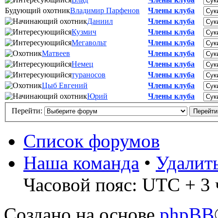
Будующий охотник
Владимир Парфенов
Члены клуба
Даниил
Члены клуба
Кузмич
Члены клуба
Мегавольт
Члены клуба
Матвеев
Члены клуба
Немец
Члены клуба
тураносов
Члены клуба
Цыб Евгений
Члены клуба
Юрий
Члены клуба
Перейти:
Список форумов
Наша команда
•
Удалит
Часовой пояс: UTC + 3 
Создано на основе
phpBB