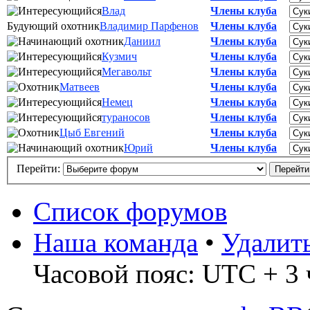
Влад
Члены клуба
Будующий охотник
Владимир Парфенов
Члены клуба
Даниил
Члены клуба
Кузмич
Члены клуба
Мегавольт
Члены клуба
Матвеев
Члены клуба
Немец
Члены клуба
тураносов
Члены клуба
Цыб Евгений
Члены клуба
Юрий
Члены клуба
Перейти:
Список форумов
Наша команда
•
Удалит
Часовой пояс: UTC + 3 