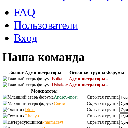
FAQ
Пользователи
Вход
Наша команда
Звание
Администраторы
Основная группа
Форумы
Baikal
Администраторы
-
Ushakov
Администраторы
-
Модераторы
Andrey-most
Скрытая группа
Света
Скрытая группа
Dima
Скрытая группа
Ghenya
Скрытая группа
Pharmacevt
Скрытая группа