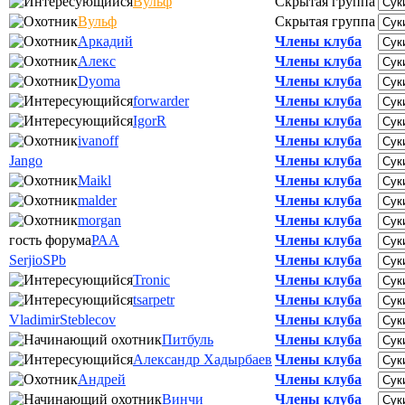
Вульф
Скрытая группа
Вульф
Скрытая группа
Аркадий
Члены клуба
Алекс
Члены клуба
Dyoma
Члены клуба
forwarder
Члены клуба
IgorR
Члены клуба
ivanoff
Члены клуба
Jango
Члены клуба
Maikl
Члены клуба
malder
Члены клуба
morgan
Члены клуба
гость форума
РАА
Члены клуба
SerjioSPb
Члены клуба
Tronic
Члены клуба
tsarpetr
Члены клуба
VladimirSteblecov
Члены клуба
Питбуль
Члены клуба
Александр Хадырбаев
Члены клуба
Андрей
Члены клуба
Винчи
Члены клуба