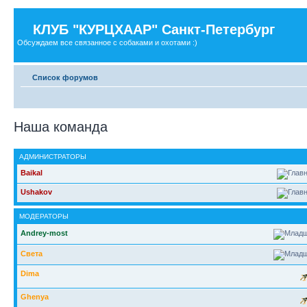
КЛУБ "КУРЦХААР" Санкт-Петербург
Обсуждаем все связанное с собаками и охотами :)
Список форумов
Наша команда
АДМИНИСТРАТОРЫ
Baikal
Ushakov
МОДЕРАТОРЫ
Andrey-most
Света
Dima
Ghenya