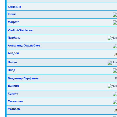
SerjioSPb
Tronic
tsarpetr
VladimirSteblecov
Питбуль
Александр Хадырбаев
Андрей
Винчи
Влад
Владимир Парфенов
Б
Даниил
Кузмич
Мегавольт
Матвеев