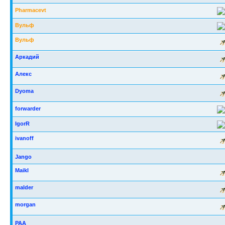
Pharmacevt
Вульф
Вульф
Аркадий
Алекс
Dyoma
forwarder
IgorR
ivanoff
Jango
Maikl
malder
morgan
РАА