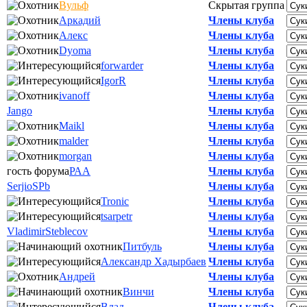
Вульф
Скрытая группа
Аркадий
Члены клуба
Алекс
Члены клуба
Dyoma
Члены клуба
forwarder
Члены клуба
IgorR
Члены клуба
ivanoff
Члены клуба
Jango
Члены клуба
Maikl
Члены клуба
malder
Члены клуба
morgan
Члены клуба
гость форума
РАА
Члены клуба
SerjioSPb
Члены клуба
Tronic
Члены клуба
tsarpetr
Члены клуба
VladimirSteblecov
Члены клуба
Питбуль
Члены клуба
Александр Хадырбаев
Члены клуба
Андрей
Члены клуба
Винчи
Члены клуба
Влад
Члены клуба