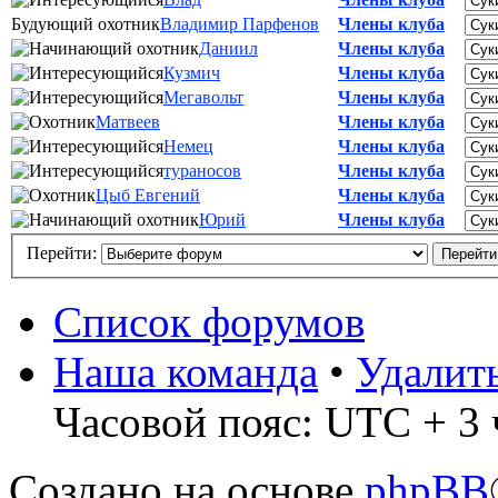
Будующий охотник
Владимир Парфенов
Члены клуба
Даниил
Члены клуба
Кузмич
Члены клуба
Мегавольт
Члены клуба
Матвеев
Члены клуба
Немец
Члены клуба
тураносов
Члены клуба
Цыб Евгений
Члены клуба
Юрий
Члены клуба
Перейти:
Список форумов
Наша команда
•
Удалит
Часовой пояс: UTC + 3 
Создано на основе
phpBB