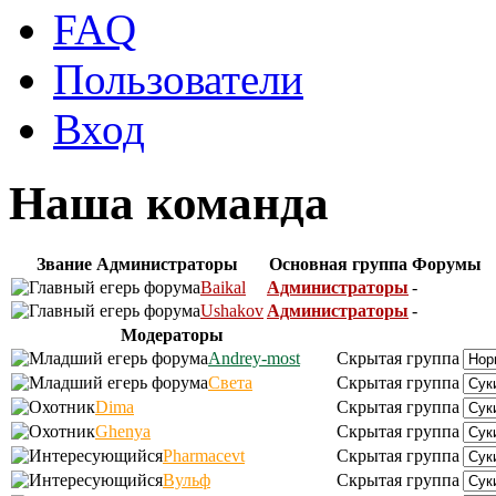
FAQ
Пользователи
Вход
Наша команда
Звание
Администраторы
Основная группа
Форумы
Baikal
Администраторы
-
Ushakov
Администраторы
-
Модераторы
Andrey-most
Скрытая группа
Света
Скрытая группа
Dima
Скрытая группа
Ghenya
Скрытая группа
Pharmacevt
Скрытая группа
Вульф
Скрытая группа