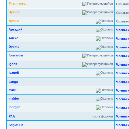
Pharmacevt
Скрытая
Вульф
Скрытая
Вульф
Скрытая
Аркадий
Члены 
Алекс
Члены 
Dyoma
Члены 
forwarder
Члены 
IgorR
Члены 
ivanoff
Члены 
Jango
Члены 
Maikl
Члены 
malder
Члены 
morgan
Члены 
РАА
гость форума
Члены 
SerjioSPb
Члены 