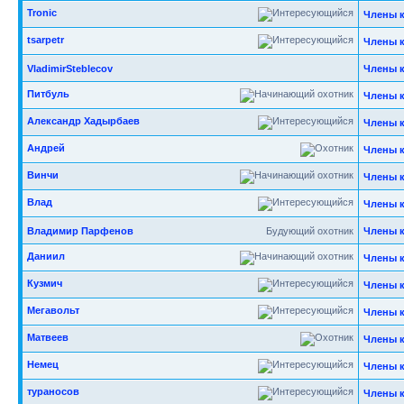
Tronic
Члены 
tsarpetr
Члены 
VladimirSteblecov
Члены 
Питбуль
Члены 
Александр Хадырбаев
Члены 
Андрей
Члены 
Винчи
Члены 
Влад
Члены 
Владимир Парфенов
Будующий охотник
Члены 
Даниил
Члены 
Кузмич
Члены 
Мегавольт
Члены 
Матвеев
Члены 
Немец
Члены 
тураносов
Члены 