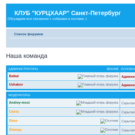
КЛУБ "КУРЦХААР" Санкт-Петербург
Обсуждаем все связанное с собаками и охотами :)
Список форумов
Наша команда
АДМИНИСТРАТОРЫ
ЗВАНИЕ
ОСНОВНА
Baikal
Админи
Ushakov
Админи
МОДЕРАТОРЫ
Andrey-most
Скрытая
Света
Скрытая
Dima
Скрытая
Ghenya
Скрытая