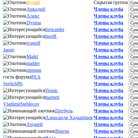
Вульф
Скрытая группа
Аркадий
Члены клуба
Алекс
Члены клуба
Dyoma
Члены клуба
forwarder
Члены клуба
IgorR
Члены клуба
ivanoff
Члены клуба
Jango
Члены клуба
Maikl
Члены клуба
malder
Члены клуба
morgan
Члены клуба
гость форума
РАА
Члены клуба
SerjioSPb
Члены клуба
Tronic
Члены клуба
tsarpetr
Члены клуба
VladimirSteblecov
Члены клуба
Питбуль
Члены клуба
Александр Хадырбаев
Члены клуба
Андрей
Члены клуба
Винчи
Члены клуба
Влад
Члены клуба