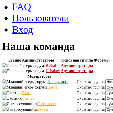
FAQ
Пользователи
Вход
Наша команда
Звание
Администраторы
Основная группа
Форумы
Baikal
Администраторы
-
Ushakov
Администраторы
-
Модераторы
Andrey-most
Скрытая группа
Света
Скрытая группа
Dima
Скрытая группа
Ghenya
Скрытая группа
Pharmacevt
Скрытая группа
Вульф
Скрытая группа