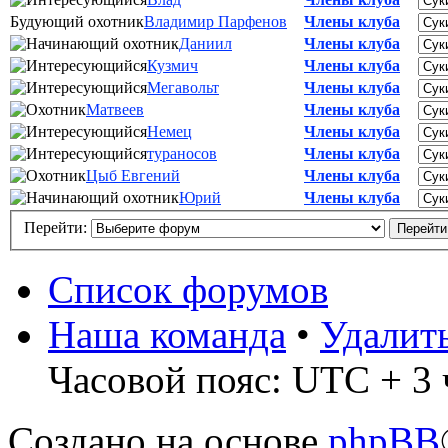
Будующий охотник
Владимир Парфенов
Члены клуба
Даниил
Члены клуба
Кузмич
Члены клуба
Мегавольт
Члены клуба
Матвеев
Члены клуба
Немец
Члены клуба
тураносов
Члены клуба
Цыб Евгений
Члены клуба
Юрий
Члены клуба
Перейти:
Список форумов
Наша команда
•
Удалит
Часовой пояс: UTC + 3 
Создано на основе
phpBB