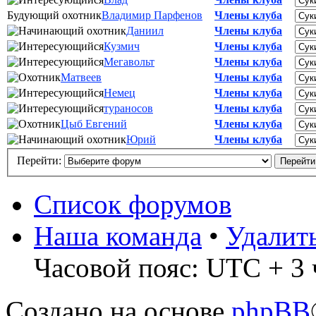
Будующий охотник
Владимир Парфенов
Члены клуба
Даниил
Члены клуба
Кузмич
Члены клуба
Мегавольт
Члены клуба
Матвеев
Члены клуба
Немец
Члены клуба
тураносов
Члены клуба
Цыб Евгений
Члены клуба
Юрий
Члены клуба
Перейти:
Список форумов
Наша команда
•
Удалит
Часовой пояс: UTC + 3 
Создано на основе
phpBB