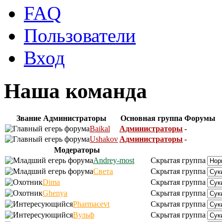
FAQ
Пользователи
Вход
Наша команда
Звание
Администраторы
Основная группа
Форумы
Baikal
Администраторы
-
Ushakov
Администраторы
-
Модераторы
Andrey-most
Скрытая группа
Света
Скрытая группа
Dima
Скрытая группа
Ghenya
Скрытая группа
Pharmacevt
Скрытая группа
Вульф
Скрытая группа