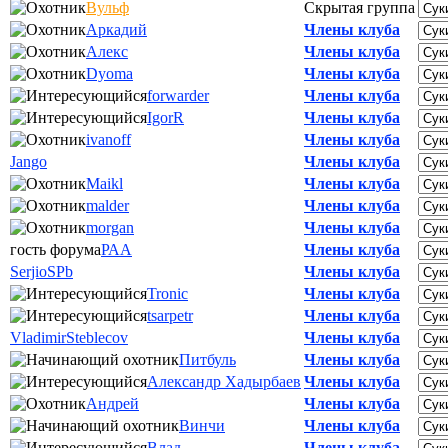
Вульф
Скрытая группа
Аркадий
Члены клуба
Алекс
Члены клуба
Dyoma
Члены клуба
forwarder
Члены клуба
IgorR
Члены клуба
ivanoff
Члены клуба
Jango
Члены клуба
Maikl
Члены клуба
malder
Члены клуба
morgan
Члены клуба
гость форума
РАА
Члены клуба
SerjioSPb
Члены клуба
Tronic
Члены клуба
tsarpetr
Члены клуба
VladimirSteblecov
Члены клуба
Питбуль
Члены клуба
Александр Хадырбаев
Члены клуба
Андрей
Члены клуба
Винчи
Члены клуба
Влад
Члены клуба