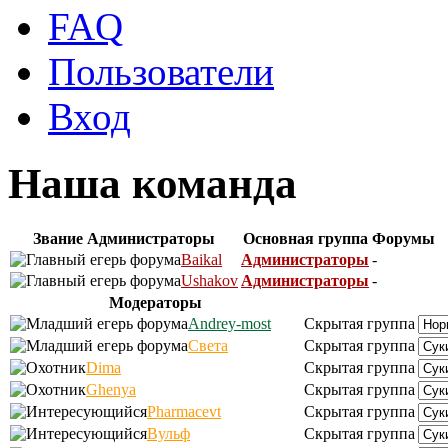
FAQ
Пользователи
Вход
Наша команда
Звание
Администраторы
Основная группа
Форумы
Baikal
Администраторы
-
Ushakov
Администраторы
-
Модераторы
Andrey-most
Скрытая группа
Света
Скрытая группа
Dima
Скрытая группа
Ghenya
Скрытая группа
Pharmacevt
Скрытая группа
Вульф
Скрытая группа