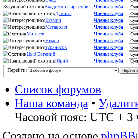
Будующий охотник
Владимир Парфенов
Члены клуба
Даниил
Члены клуба
Кузмич
Члены клуба
Мегавольт
Члены клуба
Матвеев
Члены клуба
Немец
Члены клуба
тураносов
Члены клуба
Цыб Евгений
Члены клуба
Юрий
Члены клуба
Перейти:
Список форумов
Наша команда
•
Удалит
Часовой пояс: UTC + 3 
Создано на основе
phpBB