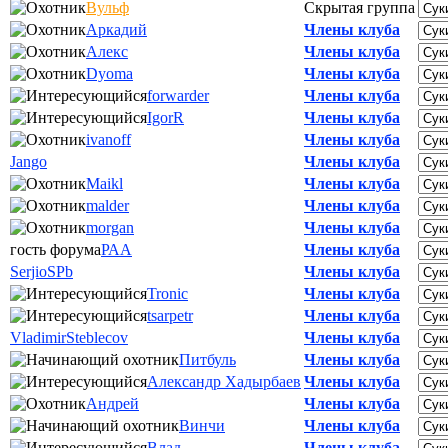
Вульф
Скрытая группа
Аркадий
Члены клуба
Алекс
Члены клуба
Dyoma
Члены клуба
forwarder
Члены клуба
IgorR
Члены клуба
ivanoff
Члены клуба
Jango
Члены клуба
Maikl
Члены клуба
malder
Члены клуба
morgan
Члены клуба
гость форума
РАА
Члены клуба
SerjioSPb
Члены клуба
Tronic
Члены клуба
tsarpetr
Члены клуба
VladimirSteblecov
Члены клуба
Питбуль
Члены клуба
Александр Хадырбаев
Члены клуба
Андрей
Члены клуба
Винчи
Члены клуба
Влад
Члены клуба