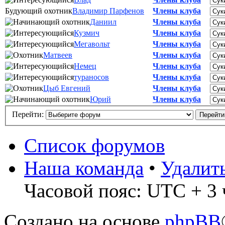
Будующий охотник
Владимир Парфенов
Члены клуба
Даниил
Члены клуба
Кузмич
Члены клуба
Мегавольт
Члены клуба
Матвеев
Члены клуба
Немец
Члены клуба
тураносов
Члены клуба
Цыб Евгений
Члены клуба
Юрий
Члены клуба
Перейти:
Список форумов
Наша команда
•
Удалит
Часовой пояс: UTC + 3 
Создано на основе
phpBB