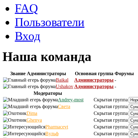
FAQ
Пользователи
Вход
Наша команда
Звание
Администраторы
Основная группа
Форумы
Baikal
Администраторы
-
Ushakov
Администраторы
-
Модераторы
Andrey-most
Скрытая группа
Света
Скрытая группа
Dima
Скрытая группа
Ghenya
Скрытая группа
Pharmacevt
Скрытая группа
Вульф
Скрытая группа