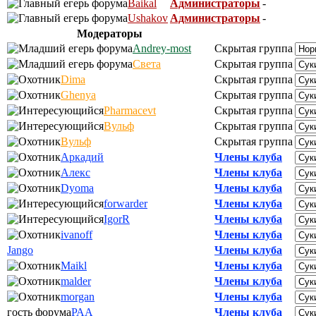
Baikal
Администраторы
-
Ushakov
Администраторы
-
Модераторы
Andrey-most
Скрытая группа
Света
Скрытая группа
Dima
Скрытая группа
Ghenya
Скрытая группа
Pharmacevt
Скрытая группа
Вульф
Скрытая группа
Вульф
Скрытая группа
Аркадий
Члены клуба
Алекс
Члены клуба
Dyoma
Члены клуба
forwarder
Члены клуба
IgorR
Члены клуба
ivanoff
Члены клуба
Jango
Члены клуба
Maikl
Члены клуба
malder
Члены клуба
morgan
Члены клуба
гость форума
РАА
Члены клуба