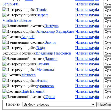
SerjioSPb
Члены клуба
Tronic
Члены клуба
tsarpetr
Члены клуба
VladimirSteblecov
Члены клуба
Питбуль
Члены клуба
Александр Хадырбаев
Члены клуба
Андрей
Члены клуба
Винчи
Члены клуба
Влад
Члены клуба
Будующий охотник
Владимир Парфенов
Члены клуба
Даниил
Члены клуба
Кузмич
Члены клуба
Мегавольт
Члены клуба
Матвеев
Члены клуба
Немец
Члены клуба
тураносов
Члены клуба
Цыб Евгений
Члены клуба
Юрий
Члены клуба
Перейти: