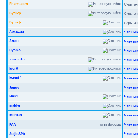
Pharmacevt
Скрытая
Вульф
Скрытая
Вульф
Скрытая
Аркадий
Члены 
Алекс
Члены 
Dyoma
Члены 
forwarder
Члены 
IgorR
Члены 
ivanoff
Члены 
Jango
Члены 
Maikl
Члены 
malder
Члены 
morgan
Члены 
РАА
гость форума
Члены 
SerjioSPb
Члены 