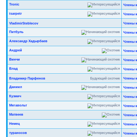
Tronic
Члены 
tsarpetr
Члены 
VladimirSteblecov
Члены 
Питбуль
Члены 
Александр Хадырбаев
Члены 
Андрей
Члены 
Винчи
Члены 
Влад
Члены 
Владимир Парфенов
Будующий охотник
Члены 
Даниил
Члены 
Кузмич
Члены 
Мегавольт
Члены 
Матвеев
Члены 
Немец
Члены 
тураносов
Члены 