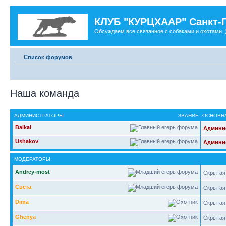
КЛУБ "КУРЦХААР" Санкт-
Обсуждаем все связанное с собаками и охотами :
Список форумов
Наша команда
АДМИНИСТРАТОРЫ
ЗВАНИЕ
ОСНОВНА
Baikal
Админи
Ushakov
Админи
МОДЕРАТОРЫ
Andrey-most
Скрытая
Света
Скрытая
Dima
Скрытая
Ghenya
Скрытая