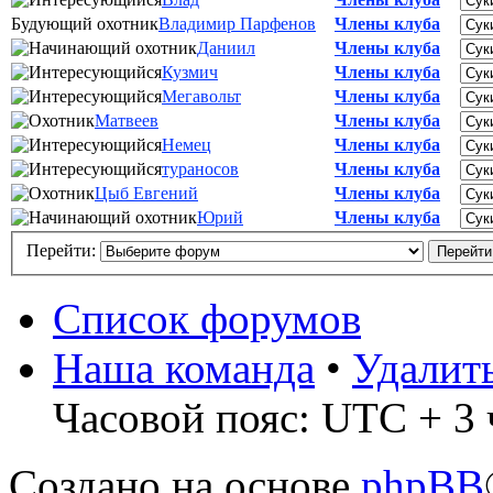
Будующий охотник
Владимир Парфенов
Члены клуба
Даниил
Члены клуба
Кузмич
Члены клуба
Мегавольт
Члены клуба
Матвеев
Члены клуба
Немец
Члены клуба
тураносов
Члены клуба
Цыб Евгений
Члены клуба
Юрий
Члены клуба
Перейти:
Список форумов
Наша команда
•
Удалит
Часовой пояс: UTC + 3 
Создано на основе
phpBB