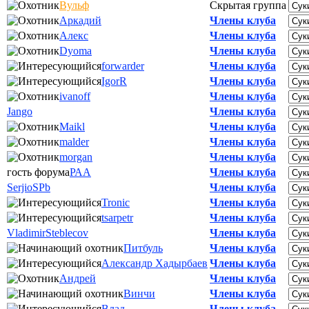
Вульф
Скрытая группа
Аркадий
Члены клуба
Алекс
Члены клуба
Dyoma
Члены клуба
forwarder
Члены клуба
IgorR
Члены клуба
ivanoff
Члены клуба
Jango
Члены клуба
Maikl
Члены клуба
malder
Члены клуба
morgan
Члены клуба
гость форума
РАА
Члены клуба
SerjioSPb
Члены клуба
Tronic
Члены клуба
tsarpetr
Члены клуба
VladimirSteblecov
Члены клуба
Питбуль
Члены клуба
Александр Хадырбаев
Члены клуба
Андрей
Члены клуба
Винчи
Члены клуба
Влад
Члены клуба