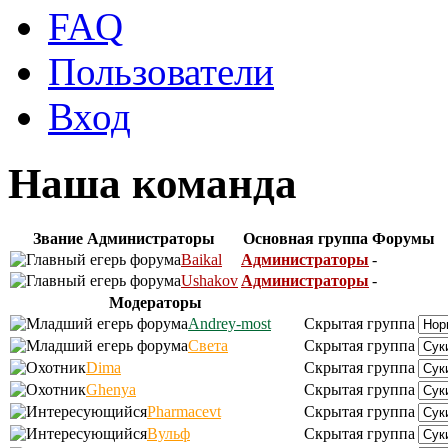
FAQ
Пользователи
Вход
Наша команда
Звание
Администраторы
Основная группа
Форумы
Baikal
Администраторы
-
Ushakov
Администраторы
-
Модераторы
Andrey-most
Скрытая группа
Света
Скрытая группа
Dima
Скрытая группа
Ghenya
Скрытая группа
Pharmacevt
Скрытая группа
Вульф
Скрытая группа