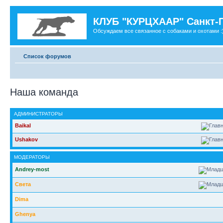
КЛУБ "КУРЦХААР" Санкт-
Обсуждаем все связанное с собаками и охотами :
Список форумов
Наша команда
АДМИНИСТРАТОРЫ
Baikal
Ushakov
МОДЕРАТОРЫ
Andrey-most
Света
Dima
Ghenya