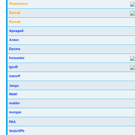
Pharmacevt
Вульф
Вульф
Аркадий
Алекс
Dyoma
forwarder
IgorR
ivanoff
Jango
Maikl
malder
morgan
РАА
SerjioSPb