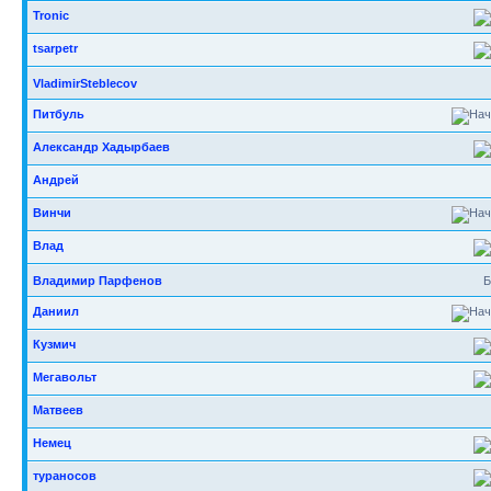
Tronic
tsarpetr
VladimirSteblecov
Питбуль
Александр Хадырбаев
Андрей
Винчи
Влад
Владимир Парфенов
Б
Даниил
Кузмич
Мегавольт
Матвеев
Немец
тураносов