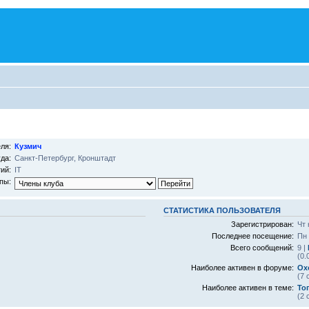
ля:
Кузмич
да:
Санкт-Петербург, Кронштадт
ий:
IT
пы:
СТАТИСТИКА ПОЛЬЗОВАТЕЛЯ
Зарегистрирован:
Чт 
Последнее посещение:
Пн 
Всего сообщений:
9 |
(0.
Наиболее активен в форуме:
Ох
(7 
Наиболее активен в теме:
То
(2 