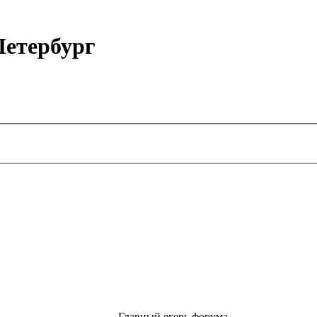
етербург
Главный егерь форума