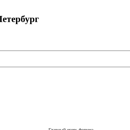
етербург
Главный егерь форума