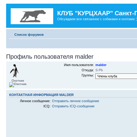
КЛУБ "КУРЦХААР" Санкт-
Обсуждаем все связанное с собаками и охотами :
Список форумов
Профиль пользователя malder
Имя пользователя:
malder
Откуда:
S-Pb
Группы:
Охотник
КОНТАКТНАЯ ИНФОРМАЦИЯ MALDER
Личное сообщение:
Отправить личное сообщение
ICQ:
Отправить ICQ-сообщение