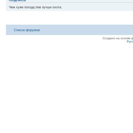
ПОДПИСЬ
Чем хуже погода,тем лучше охота.
Список форумов
Создано на основе
Рус