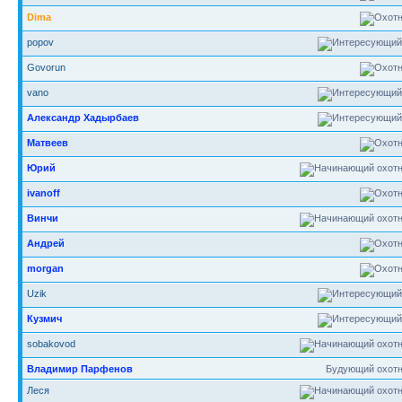
Dima
popov
Govorun
vano
Александр Хадырбаев
Матвеев
Юрий
ivanoff
Винчи
Андрей
morgan
Uzik
Кузмич
sobakovod
Владимир Парфенов
Будующий охотн
Леся