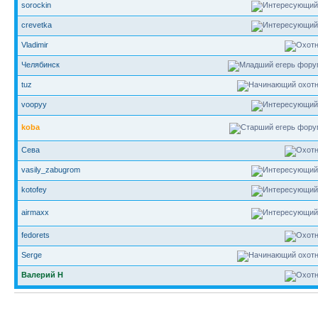
sorockin
crevetka
Vladimir
Челябинск
tuz
voopyy
koba
Сева
vasily_zabugrom
kotofey
airmaxx
fedorets
Serge
Валерий Н