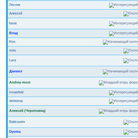
Лесник
Алексей
fanat
Влад
Ron
nuta
Lara
Даниил
Andrey-most
mvaisfeld
deniskop
Алексей (Череповец)
Balticweim
Dyoma