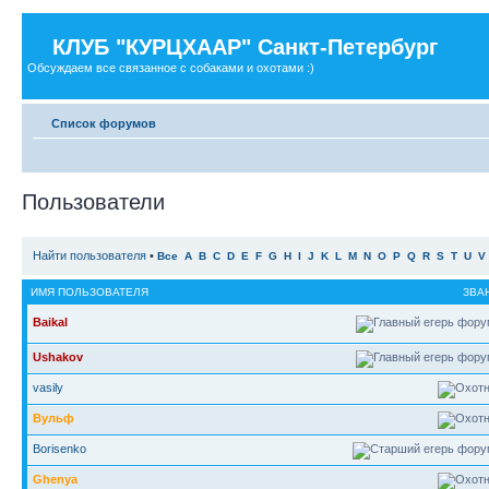
КЛУБ "КУРЦХААР" Санкт-Петербург
Обсуждаем все связанное с собаками и охотами :)
Список форумов
Пользователи
Найти пользователя
•
Все
A
B
C
D
E
F
G
H
I
J
K
L
M
N
O
P
Q
R
S
T
U
V
ИМЯ ПОЛЬЗОВАТЕЛЯ
ЗВА
Baikal
Ushakov
vasily
Вульф
Borisenko
Ghenya