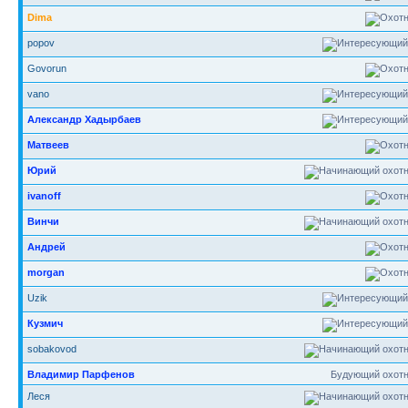
Dima
popov
Govorun
vano
Александр Хадырбаев
Матвеев
Юрий
ivanoff
Винчи
Андрей
morgan
Uzik
Кузмич
sobakovod
Владимир Парфенов
Будующий охотн
Леся