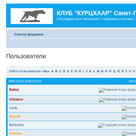
КЛУБ "КУРЦХААР" Санкт-
Обсуждаем все связанное с собаками и охотами :
Список форумов
Пользователи
Найти пользователя
•
Все
A
B
C
D
E
F
G
H
I
J
K
L
M
N
O
P
Q
R
S
T
U
V
ИМЯ ПОЛЬЗОВАТЕЛЯ
ЗВА
Baikal
Ushakov
vasily
Вульф
Borisenko
Ghenya