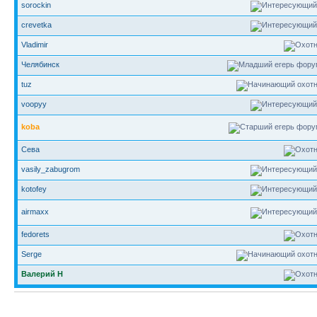
sorockin
crevetka
Vladimir
Челябинск
tuz
voopyy
koba
Сева
vasily_zabugrom
kotofey
airmaxx
fedorets
Serge
Валерий Н