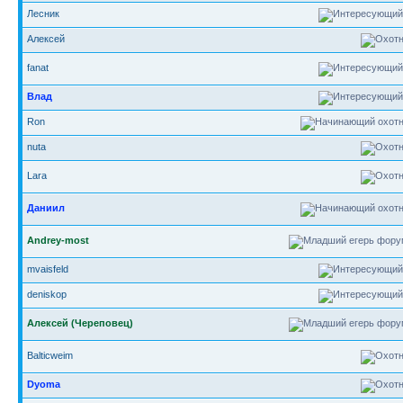
Лесник
Алексей
fanat
Влад
Ron
nuta
Lara
Даниил
Andrey-most
mvaisfeld
deniskop
Алексей (Череповец)
Balticweim
Dyoma