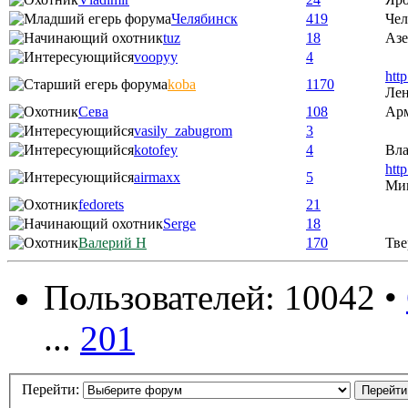
Челябинск
419
Чел
tuz
18
Аз
voopyy
4
htt
koba
1170
Лен
Сева
108
Ар
vasily_zabugrom
3
kotofey
4
Вла
htt
airmaxx
5
Ми
fedorets
21
Serge
18
Валерий Н
170
Тве
Пользователей: 10042 •
...
201
Перейти: