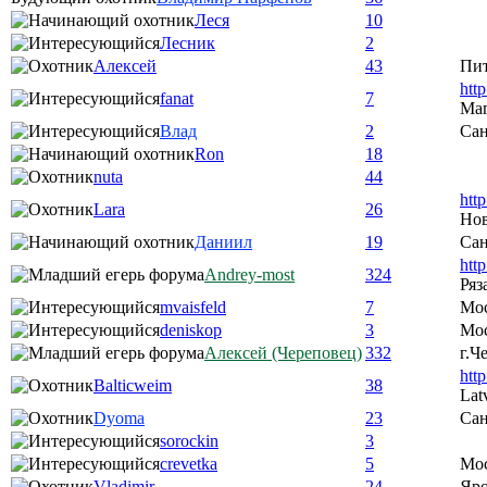
Леся
10
Лесник
2
Алексей
43
Пи
htt
fanat
7
Ма
Влад
2
Сан
Ron
18
nuta
44
htt
Lara
26
Нов
Даниил
19
Сан
htt
Andrey-most
324
Ряз
mvaisfeld
7
Мо
deniskop
3
Мос
Алексей (Череповец)
332
г.Ч
htt
Balticweim
38
Lat
Dyoma
23
Сан
sorockin
3
crevetka
5
Мо
Vladimir
24
Яро