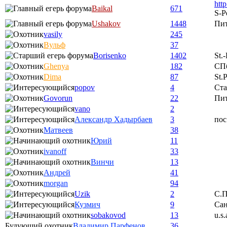
htt
Baikal
671
S-P
Ushakov
1448
Пи
vasily
245
Вульф
37
Borisenko
1402
St.
Ghenya
182
СП
Dima
87
St.
popov
4
Ста
Govorun
22
Пи
vano
2
Александр Хадырбаев
3
пос
Матвеев
38
Юрий
11
ivanoff
33
Винчи
13
Андрей
41
morgan
94
Uzik
2
С.П
Кузмич
9
Сан
sobakovod
13
u.s.
Будующий охотник
Владимир Парфенов
36