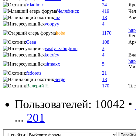
Vladimir
24
Яро
Челябинск
419
Чел
tuz
18
Аз
voopyy
4
htt
koba
1170
Лен
Сева
108
Ар
vasily_zabugrom
3
kotofey
4
Вла
htt
airmaxx
5
Ми
fedorets
21
Serge
18
Валерий Н
170
Тве
Пользователей: 10042 •
...
201
Перейти: