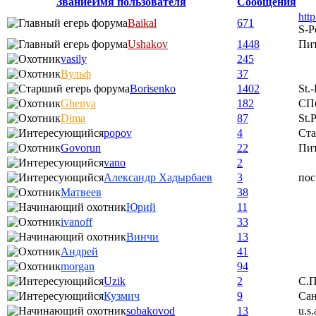
Звание
Имя пользователя
Сообщения
htt
Baikal
671
S-P
Ushakov
1448
Пи
vasily
245
Вульф
37
Borisenko
1402
St.
Ghenya
182
СП
Dima
87
St.
popov
4
Ста
Govorun
22
Пи
vano
2
Александр Хадырбаев
3
пос
Матвеев
38
Юрий
11
ivanoff
33
Винчи
13
Андрей
41
morgan
94
Uzik
2
С.П
Кузмич
9
Сан
sobakovod
13
u.s.