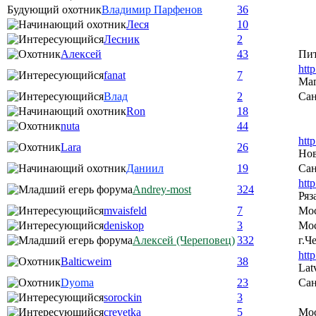
Будующий охотник
Владимир Парфенов
36
Леся
10
Лесник
2
Алексей
43
Пи
htt
fanat
7
Ма
Влад
2
Сан
Ron
18
nuta
44
htt
Lara
26
Нов
Даниил
19
Сан
htt
Andrey-most
324
Ряз
mvaisfeld
7
Мо
deniskop
3
Мос
Алексей (Череповец)
332
г.Ч
htt
Balticweim
38
Lat
Dyoma
23
Сан
sorockin
3
crevetka
5
Мо