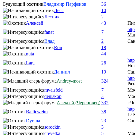
Будующий охотник
Владимир Парфенов
36
Леся
10
Лесник
2
Алексей
43
Пи
htt
fanat
7
Ма
Влад
2
Сан
Ron
18
nuta
44
htt
Lara
26
Нов
Даниил
19
Сан
htt
Andrey-most
324
Ряз
mvaisfeld
7
Мо
deniskop
3
Мос
Алексей (Череповец)
332
г.Ч
htt
Balticweim
38
Lat
Dyoma
23
Сан
sorockin
3
crevetka
5
Мо