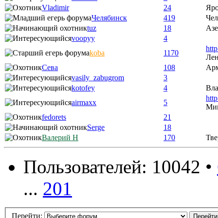
Vladimir
24
Яро
Челябинск
419
Чел
tuz
18
Аз
voopyy
4
htt
koba
1170
Лен
Сева
108
Ар
vasily_zabugrom
3
kotofey
4
Вла
htt
airmaxx
5
Ми
fedorets
21
Serge
18
Валерий Н
170
Тве
Пользователей: 10042 •
...
201
Перейти: