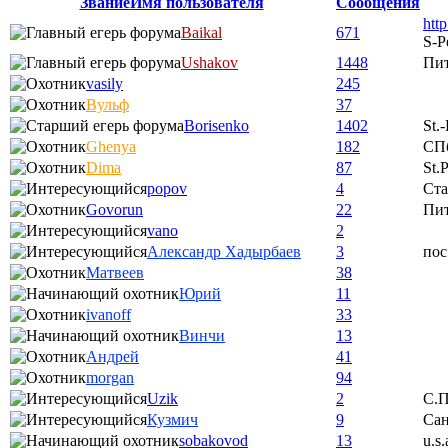
Звание
Имя пользователя
Сообщения
htt
Baikal
671
S-P
Ushakov
1448
Пи
vasily
245
Вульф
37
Borisenko
1402
St.
Ghenya
182
СП
Dima
87
St.
popov
4
Ста
Govorun
22
Пи
vano
2
Александр Хадырбаев
3
пос
Матвеев
38
Юрий
11
ivanoff
33
Винчи
13
Андрей
41
morgan
94
Uzik
2
С.П
Кузмич
9
Сан
sobakovod
13
u.s.