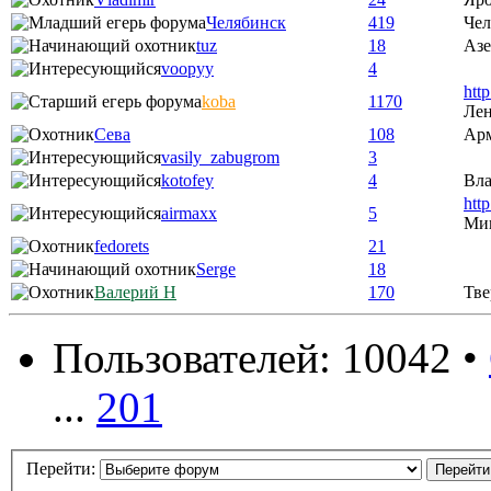
Челябинск
419
Чел
tuz
18
Аз
voopyy
4
htt
koba
1170
Лен
Сева
108
Ар
vasily_zabugrom
3
kotofey
4
Вла
htt
airmaxx
5
Ми
fedorets
21
Serge
18
Валерий Н
170
Тве
Пользователей: 10042 •
...
201
Перейти: