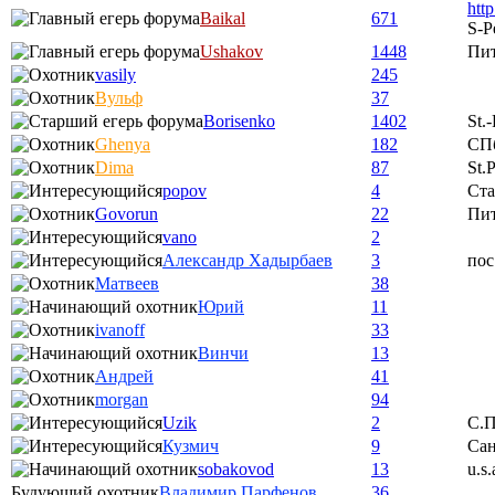
htt
Baikal
671
S-P
Ushakov
1448
Пи
vasily
245
Вульф
37
Borisenko
1402
St.
Ghenya
182
СП
Dima
87
St.
popov
4
Ста
Govorun
22
Пи
vano
2
Александр Хадырбаев
3
пос
Матвеев
38
Юрий
11
ivanoff
33
Винчи
13
Андрей
41
morgan
94
Uzik
2
С.П
Кузмич
9
Сан
sobakovod
13
u.s.
Будующий охотник
Владимир Парфенов
36