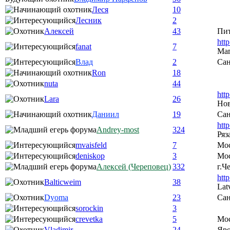
Леся
10
Лесник
2
Алексей
43
Пи
htt
fanat
7
Ма
Влад
2
Сан
Ron
18
nuta
44
htt
Lara
26
Нов
Даниил
19
Сан
htt
Andrey-most
324
Ряз
mvaisfeld
7
Мо
deniskop
3
Мос
Алексей (Череповец)
332
г.Ч
htt
Balticweim
38
Lat
Dyoma
23
Сан
sorockin
3
crevetka
5
Мо
Vladimir
24
Яро