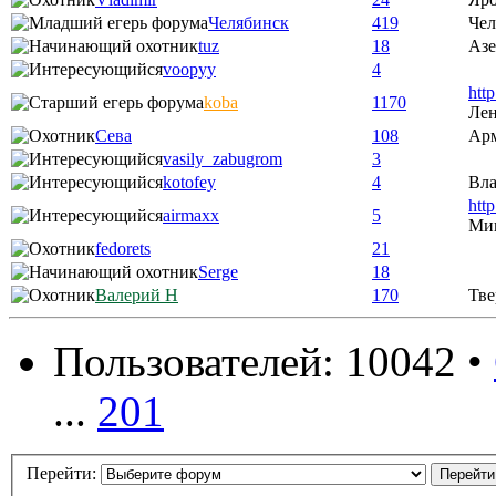
Челябинск
419
Чел
tuz
18
Аз
voopyy
4
htt
koba
1170
Лен
Сева
108
Ар
vasily_zabugrom
3
kotofey
4
Вла
htt
airmaxx
5
Ми
fedorets
21
Serge
18
Валерий Н
170
Тве
Пользователей: 10042 •
...
201
Перейти: