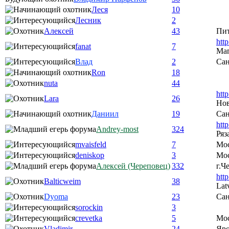
Леся
10
Лесник
2
Алексей
43
Пи
htt
fanat
7
Ма
Влад
2
Сан
Ron
18
nuta
44
htt
Lara
26
Нов
Даниил
19
Сан
htt
Andrey-most
324
Ряз
mvaisfeld
7
Мо
deniskop
3
Мос
Алексей (Череповец)
332
г.Ч
htt
Balticweim
38
Lat
Dyoma
23
Сан
sorockin
3
crevetka
5
Мо
Vladimir
24
Яро