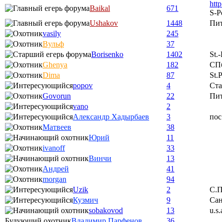
htt
Baikal
671
S-P
Ushakov
1448
Пи
vasily
245
Вульф
37
Borisenko
1402
St.
Ghenya
182
СП
Dima
87
St.
popov
4
Ста
Govorun
22
Пи
vano
2
Александр Хадырбаев
3
пос
Матвеев
38
Юрий
11
ivanoff
33
Винчи
13
Андрей
41
morgan
94
Uzik
2
С.П
Кузмич
9
Сан
sobakovod
13
u.s.
Будующий охотник
Владимир Парфенов
36