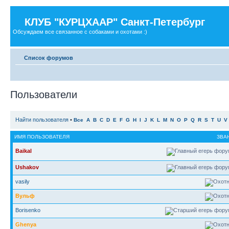
КЛУБ "КУРЦХААР" Санкт-Петербург
Обсуждаем все связанное с собаками и охотами :)
Список форумов
Пользователи
Найти пользователя
•
Все
A
B
C
D
E
F
G
H
I
J
K
L
M
N
O
P
Q
R
S
T
U
V
ИМЯ ПОЛЬЗОВАТЕЛЯ
ЗВА
Baikal
Ushakov
vasily
Вульф
Borisenko
Ghenya