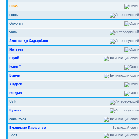
Dima
popov
Govorun
vano
Александр Хадырбаев
Матвеев
Юрий
ivanoff
Винчи
Андрей
morgan
Uzik
Кузмич
sobakovod
Владимир Парфенов
Будующий охотн
Леся