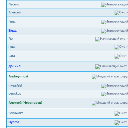
Лесник
Алексей
fanat
Влад
Ron
nuta
Lara
Даниил
Andrey-most
mvaisfeld
deniskop
Алексей (Череповец)
Balticweim
Dyoma