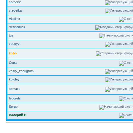
sorockin
crevetka
Vladimir
Челябинск
tuz
voopyy
koba
Сева
vasily_zabugrom
kotofey
airmaxx
fedorets
Serge
Валерий Н