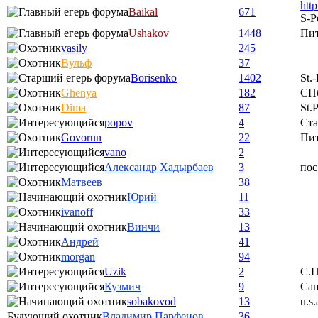
htt
Baikal
671
S-P
Ushakov
1448
Пи
vasily
245
Вульф
37
Borisenko
1402
St.
Ghenya
182
СП
Dima
87
St.
popov
4
Ста
Govorun
22
Пи
vano
2
Александр Хадырбаев
3
пос
Матвеев
38
Юрий
11
ivanoff
33
Винчи
13
Андрей
41
morgan
94
Uzik
2
С.П
Кузмич
9
Сан
sobakovod
13
u.s.
Будующий охотник
Владимир Парфенов
36