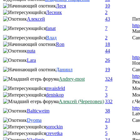
Леся
10
Лесник
2
Алексей
43
Пи
htt
fanat
7
Ма
Влад
2
Сан
Ron
18
nuta
44
htt
Lara
26
Нов
Даниил
19
Сан
htt
Andrey-most
324
Ряз
mvaisfeld
7
Мо
deniskop
3
Мос
Алексей (Череповец)
332
г.Ч
htt
Balticweim
38
Lat
Dyoma
23
Сан
sorockin
3
crevetka
5
Мо
Vladimir
24
Яро