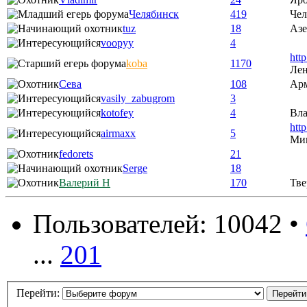
Челябинск
419
Чел
tuz
18
Аз
voopyy
4
htt
koba
1170
Лен
Сева
108
Ар
vasily_zabugrom
3
kotofey
4
Вла
htt
airmaxx
5
Ми
fedorets
21
Serge
18
Валерий Н
170
Тве
Пользователей: 10042 •
...
201
Перейти: