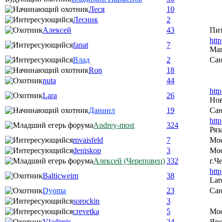
Леся
10
Лесник
2
Алексей
43
Пи
htt
fanat
7
Ма
Влад
2
Сан
Ron
18
nuta
44
htt
Lara
26
Нов
Даниил
19
Сан
htt
Andrey-most
324
Ряз
mvaisfeld
7
Мо
deniskop
3
Мос
Алексей (Череповец)
332
г.Ч
htt
Balticweim
38
Lat
Dyoma
23
Сан
sorockin
3
crevetka
5
Мо
Vladimir
24
Яро