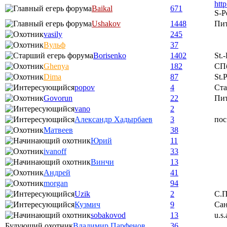
htt
Baikal
671
S-P
Ushakov
1448
Пи
vasily
245
Вульф
37
Borisenko
1402
St.
Ghenya
182
СП
Dima
87
St.
popov
4
Ста
Govorun
22
Пи
vano
2
Александр Хадырбаев
3
пос
Матвеев
38
Юрий
11
ivanoff
33
Винчи
13
Андрей
41
morgan
94
Uzik
2
С.П
Кузмич
9
Сан
sobakovod
13
u.s.
Будующий охотник
Владимир Парфенов
36