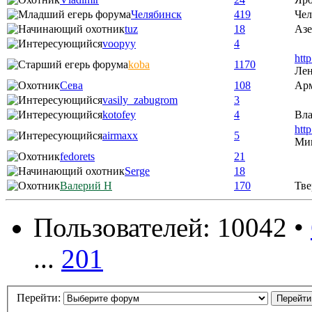
Челябинск
419
Чел
tuz
18
Аз
voopyy
4
htt
koba
1170
Лен
Сева
108
Ар
vasily_zabugrom
3
kotofey
4
Вла
htt
airmaxx
5
Ми
fedorets
21
Serge
18
Валерий Н
170
Тве
Пользователей: 10042 •
...
201
Перейти: