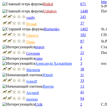
htt
Baikal
671
S-P
Ushakov
1448
Пи
245
vasily
37
Вульф
Borisenko
1402
St.
182
СП
Ghenya
87
St.
Dima
popov
4
Ста
22
Пи
Govorun
vano
2
Александр Хадырбаев
3
пос
38
Матвеев
Юрий
11
33
ivanoff
Винчи
13
41
Андрей
94
morgan
Uzik
2
С.П