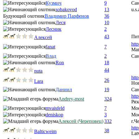
Кузмич
9
Сан
sobakovod
13
u.s.
Будующий охотник
Владимир Парфенов
36
Леся
10
Лесник
2
43
Пи
Алексей
htt
fanat
7
Ма
Влад
2
Сан
Ron
18
44
nuta
htt
26
Lara
Нов
Даниил
19
Сан
htt
Andrey-most
324
Ряз
mvaisfeld
7
Мо
deniskop
3
Мос
Алексей (Череповец)
332
г.Ч
htt
38
Balticweim
Lat