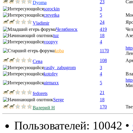
23
Сан
Dyoma
sorockin
3
crevetka
5
Мо
24
Яро
Vladimir
Челябинск
419
Чел
tuz
18
Аз
voopyy
4
htt
koba
1170
Лен
108
Ар
Сева
vasily_zabugrom
3
kotofey
4
Вла
htt
airmaxx
5
Ми
21
fedorets
Serge
18
170
Тве
Валерий Н
Пользователей: 10042 •