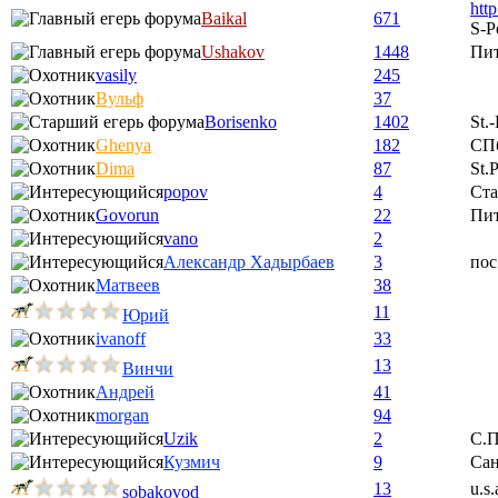
htt
Baikal
671
S-P
Ushakov
1448
Пи
vasily
245
Вульф
37
Borisenko
1402
St.
Ghenya
182
СП
Dima
87
St.
popov
4
Ста
Govorun
22
Пи
vano
2
Александр Хадырбаев
3
пос
Матвеев
38
11
Юрий
ivanoff
33
13
Винчи
Андрей
41
morgan
94
Uzik
2
С.П
Кузмич
9
Сан
13
u.s.
sobakovod