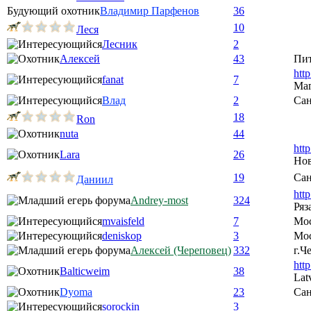
Будующий охотник
Владимир Парфенов
36
10
Леся
Лесник
2
Алексей
43
Пи
htt
fanat
7
Ма
Влад
2
Сан
18
Ron
nuta
44
htt
Lara
26
Нов
19
Сан
Даниил
htt
Andrey-most
324
Ряз
mvaisfeld
7
Мо
deniskop
3
Мос
Алексей (Череповец)
332
г.Ч
htt
Balticweim
38
Lat
Dyoma
23
Сан
sorockin
3