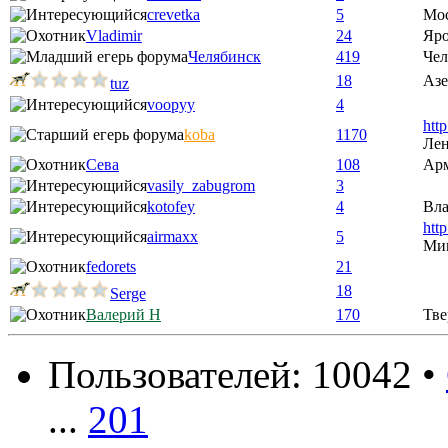
crevetka
5
Мо
Vladimir
24
Яро
Челябинск
419
Чел
18
Аз
tuz
voopyy
4
htt
koba
1170
Лен
Сева
108
Ар
vasily_zabugrom
3
kotofey
4
Вла
htt
airmaxx
5
Ми
fedorets
21
18
Serge
Валерий Н
170
Тве
Пользователей: 10042 •
...
201